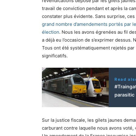
revendications déposé par les gilets jaunes
travail de conviction pendant et après la ca
constater plus évidente. Sans surprise, ce
grand nombre d’amendements portés par les
élection
. Nous les avons égrenées au fil de
a déjà eu l’occasion de s’exprimer dessus. 
Tous ont été systématiquement rejetés par 
significatifs.
Read als
#Trainga
parasitic
Sur la justice fiscale, les gilets jaunes dem
carburant contre laquelle nous avons voté, «
Un amendement de la France insoumise insta