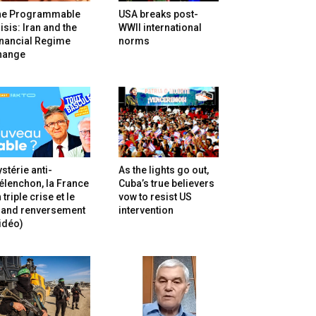
he Programmable
USA breaks post-
isis: Iran and the
WWII international
inancial Regime
norms
hange
stérie anti-
As the lights go out,
lenchon, la France
Cuba’s true believers
 triple crise et le
vow to resist US
rand renversement
intervention
idéo)