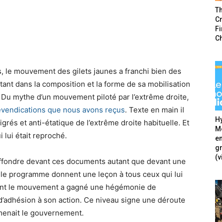
T
Cr
F
C
 le mouvement des gilets jaunes a franchi bien des
utant dans la composition et la forme de sa mobilisation
 Du mythe d’un mouvement piloté par l’extrême droite,
evendications que nous avons reçus
. Texte en main il
Hy
rés et anti-étatique de l’extrême droite habituelle. Et
Mé
i lui était reproché.
en
g
(v
ffondre devant ces documents autant que devant une
et le programme donnent une leçon à tous ceux qui lui
résent le mouvement a gagné une hégémonie de
d’adhésion à son action. Ce niveau signe une déroute
 menait le gouvernement.