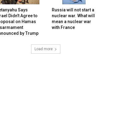
etanyahu Says
Russia will not start a
rael Didn’t Agree to
nuclear war. What will
roposal on Hamas
mean a nuclear war
isarmament
with France
nnounced by Trump
Load more