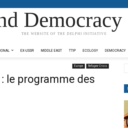
nd Democracy 
THE WEBSITE OF THE DELPHI INITIATIVE
IONAL
EX-USSR
MIDDLE EAST
TTIP
ECOLOGY
DEMOCRACY
Europe
Refugee Crisis
 : le programme des