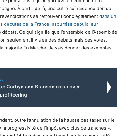
. Je pense aussi qu’on y trouve un écho de notre
mpagne. À partir de là, une autre coïncidence doit se
s revendications se retrouvent donc également
dans un
 députés de la France insoumise depuis leur
s débats. Ce qui signifie que l’ensemble de l’Assemblée
Non seulement il y a eu des débats mais des votes.
la majorité En Marche. Je vais donner des exemples
o:
te: Corbyn and Branson clash over
 profiteering
andent, outre l’annulation de la hausse des taxes sur le
 la progressivité de l’impôt avec plus de tranches ».
urant 14 tranches pour l’impôt sur le revenu a été