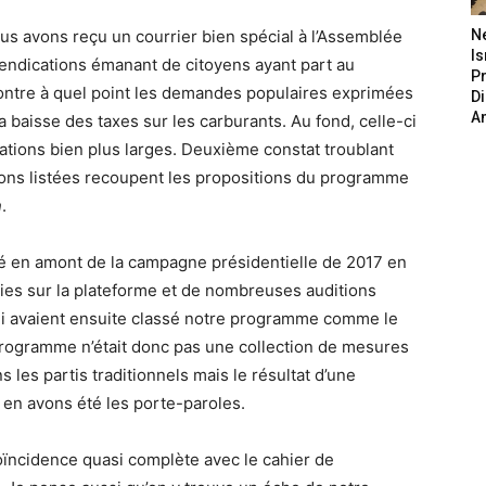
us avons reçu un courrier bien spécial à l’Assemblée
N
Is
evendications émanant de citoyens ayant part au
P
ontre à quel point les demandes populaires exprimées
D
A
baisse des taxes sur les carburants. Au fond, celle-ci
tions bien plus larges. Deuxième constat troublant
tions listées recoupent les propositions du programme
n
.
é en amont de la campagne présidentielle de 2017 en
lies sur la plateforme et de nombreuses auditions
qui avaient ensuite classé notre programme comme le
ogramme n’était donc pas une collection de mesures
es partis traditionnels mais le résultat d’une
 en avons été les porte-paroles.
oïncidence quasi complète avec le cahier de