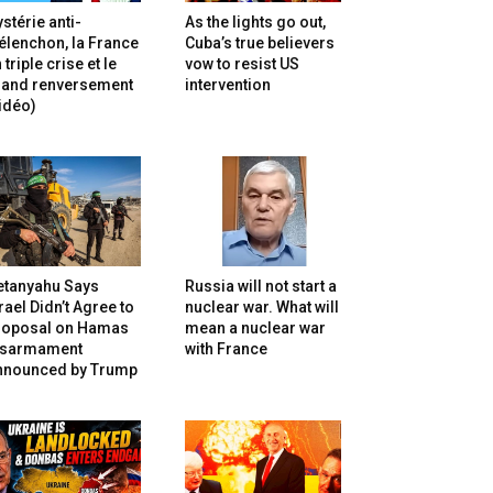
stérie anti-
As the lights go out,
lenchon, la France
Cuba’s true believers
 triple crise et le
vow to resist US
rand renversement
intervention
idéo)
etanyahu Says
Russia will not start a
rael Didn’t Agree to
nuclear war. What will
roposal on Hamas
mean a nuclear war
isarmament
with France
nnounced by Trump