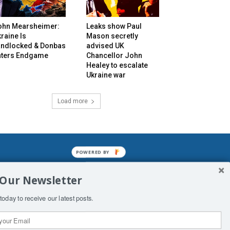
ohn Mearsheimer:
Leaks show Paul
raine Is
Mason secretly
andlocked & Donbas
advised UK
nters Endgame
Chancellor John
Healey to escalate
Ukraine war
Load more
POWERED BY
mined enslavements. It may not be
 Our Newsletter
f Man. His absolute humiliation.
today to receive our latest posts.