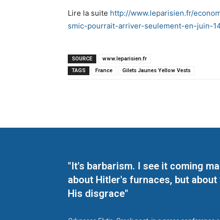
Lire la suite
http://www.leparisien.fr/econo
smic-pourrait-arriver-seulement-en-juin-
SOURCE
www.leparisien.fr
TAGS
France
Gilets Jaunes Yellow Vests
"It's barbarism. I see it coming 
about Hitler's furnaces, but about
His disgrace"