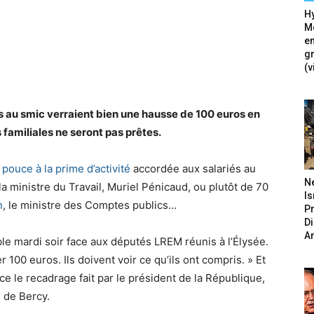
Hy
Mé
en
g
(v
 au smic verraient bien une hausse de 100 euros en
s familiales ne seront pas prêtes.
 pouce à la prime d’activité
accordée aux salariés au
N
a ministre du Travail, Muriel Pénicaud, ou plutôt de 70
Is
n
, le ministre des Comptes publics…
P
D
A
le mardi soir face aux députés LREM réunis à l’Élysée.
r 100 euros. Ils doivent voir ce qu’ils ont compris. » Et
ce le recadrage fait par le président de la République,
 de Bercy.