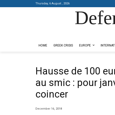
Thursday, 6 August , 2026
Defe
Designed by Kangaru Productions
HOME
GREEK CRISIS
EUROPE
INTERNAT
Hausse de 100 eur
au smic : pour janv
coincer
December 16, 2018