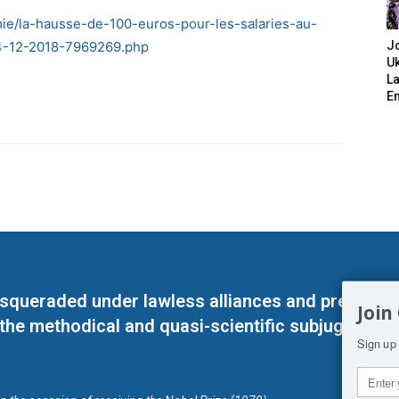
mie/la-hausse-de-100-euros-pour-les-salaries-au-
14-12-2018-7969269.php
J
Uk
L
E
masqueraded under lawless alliances and predeter
Join
 the methodical and quasi-scientific subjugation o
Sign up 