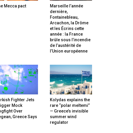
he Mecca pact
Marseille l’année
dernière,
Fontainebleau,
Arcachon, la Drôme
et les Écrins cette
année : la France
brûle sous l’incendie
de l’austérité de
l’Union européenne
rkish Fighter Jets
Kolydas explains the
rigger Mock
rare “polar meltemi”
gfight Over
— Greece’s invisible
egean, Greece Says
summer wind
regulator