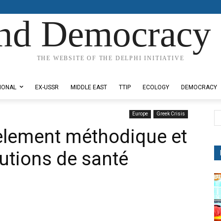
nd Democracy 
THE WEBSITE OF THE DELPHI INITIATIVE
IONAL
EX-USSR
MIDDLE EAST
TTIP
ECOLOGY
DEMOCRACY
Europe
Greek Crisis
èlement méthodique et
tutions de santé