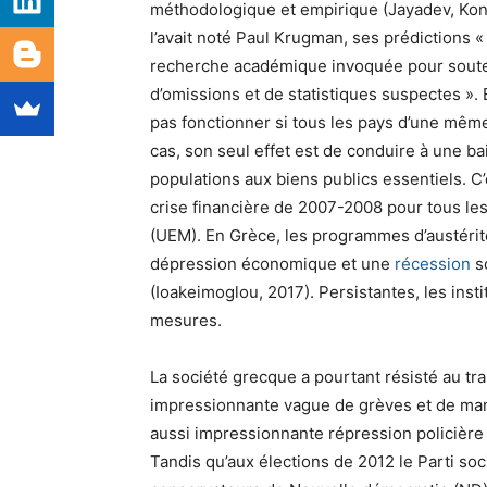
méthodologique et empirique (Jayadev, Konc
l’avait noté Paul Krugman, ses prédictions « 
recherche académique invoquée pour soutenir
d’omissions et de statistiques suspectes ». E
pas fonctionner si tous les pays d’une mê
cas, son seul effet est de conduire à une ba
populations aux biens publics essentiels. C’
crise financière de 2007-2008 pour tous l
(UEM). En Grèce, les programmes d’austérité
dépression économique et une
récession
so
(Ioakeimoglou, 2017). Persistantes, les inst
mesures.
La société grecque a pourtant résisté au tr
impressionnante vague de grèves et de mani
aussi impressionnante répression policière 
Tandis qu’aux élections de 2012 le Parti soc