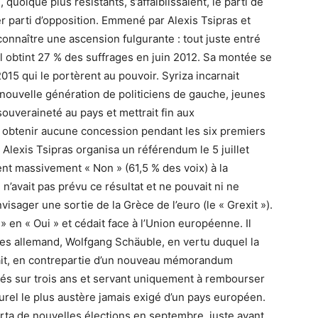
uoique plus résistants, s’affaiblissaient, le parti de
er parti d’opposition. Emmené par Alexis Tsipras et
connaître une ascension fulgurante : tout juste entré
l obtint 27 % des suffrages en juin 2012. Sa montée se
2015 qui le portèrent au pouvoir. Syriza incarnait
nouvelle génération de politiciens de gauche, jeunes
souveraineté au pays et mettrait fin aux
obtenir aucune concession pendant les six premiers
 Alexis Tsipras organisa un référendum le 5 juillet
ent massivement « Non » (61,5 % des voix) à la
 n’avait pas prévu ce résultat et ne pouvait ni ne
visager une sortie de la Grèce de l’euro (le « Grexit »).
 » en « Oui » et cédait face à l’Union européenne. Il
ces allemand, Wolfgang Schäuble, en vertu duquel la
iait, en contrepartie d’un nouveau mémorandum
alés sur trois ans et servant uniquement à rembourser
urel le plus austère jamais exigé d’un pays européen.
rta de nouvelles élections en septembre, juste avant