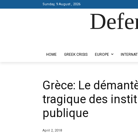
Sunday, 9 August , 2026
Defe
Designed by Kangaru Productions
HOME
GREEK CRISIS
EUROPE
INTERNAT
Grèce: Le démant
tragique des insti
publique
April 2, 2018