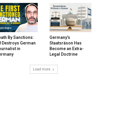
ath By Sanctions:
Germany’s
U Destroys German
Staatsräson Has
urnalist in
Become an Extra-
ermany
Legal Doctrine
Load more