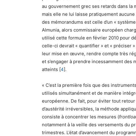
au gouvernement grec ses retards dans la 
mais elle ne lui laisse pratiquement aucun
des mémorandums est celle d’un « système 
Almunia, alors commissaire européen charg
utilisé cette formule en février 2010 pour dé
celle-ci devrait « quantifier » et « précise
leur mise en œuvre, rendre compte très ré
et s’engager à prendre incessamment des me
atteints
[
4
]
.
« C’est la première fois que des instrumen
utilisés simultanément et de manière intégré
européenne. De fait, pour éviter tout retou
d’austérité irréversibles, la méthode appliq
consiste à concentrer les mesures (
frontlo
notamment à la veille des versements du prê
trimestres. L’état d’avancement du program