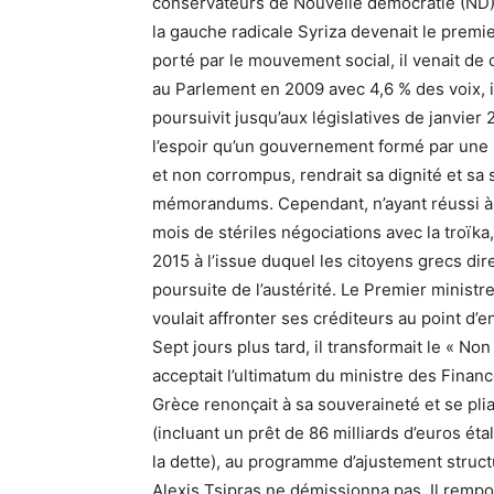
conservateurs de Nouvelle démocratie (ND), q
la gauche radicale Syriza devenait le premi
porté par le mouvement social, il venait de 
au Parlement en 2009 avec 4,6 % des voix, i
poursuivit jusqu’aux législatives de janvier 
l’espoir qu’un gouvernement formé par une 
et non corrompus, rendrait sa dignité et sa 
mémorandums. Cependant, n’ayant réussi à 
mois de stériles négociations avec la troïka,
2015 à l’issue duquel les citoyens grecs dir
poursuite de l’austérité. Le Premier ministre
voulait affronter ses créditeurs au point d’en
Sept jours plus tard, il transformait le « Non
acceptait l’ultimatum du ministre des Finan
Grèce renonçait à sa souveraineté et se pl
(incluant un prêt de 86 milliards d’euros ét
la dette), au programme d’ajustement struct
Alexis Tsipras ne démissionna pas. Il rempo