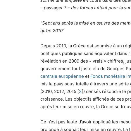
soin et une enquête en cours dans des quarti
– passager ? – des forces luttant pour la su
Sept ans après la mise en œuvre des memor
qu’en 2010
Depuis 2010, la Grèce est soumise à un régi
politiques publiques sans équivalent dans l
révélation en 2009 des « vrais » chiffres, ju
gouvernement tout juste élu de Georges P
centrale européenne
et
Fonds monétaire int
mis le pays sous tutelle à travers une série 
(2010, 2012, 2015
[
3
]
) censés résoudre le 
croissance. Les objectifs affichés de ces pr
après leur mise en œuvre, la Grèce se trouv
Ce n’est pas faute d’avoir appliqué les me
prolongé à souhait leur mise en œuvre. La t