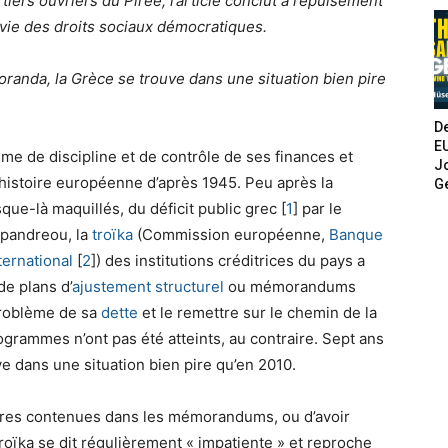
ers ouvriers du Pirée, l’article conclut à l’épuisement
rvie des droits sociaux démocratiques.
anda, la Grèce se trouve dans une situation bien pire
De
E
me de discipline et de contrôle de ses finances et
Jo
’histoire européenne d’après 1945. Peu après la
G
sque-là maquillés, du déficit public grec
[
1
]
par le
apandreou, la
troïka
(Commission européenne,
Banque
ernational
[
2
]
) des institutions créditrices du pays a
de plans d’
ajustement structurel
ou mémorandums
problème de sa
dette
et le remettre sur le chemin de la
ogrammes n’ont pas été atteints, au contraire. Sept ans
e dans une situation bien pire qu’en 2010.
sures contenues dans les mémorandums, ou d’avoir
roïka se dit régulièrement « impatiente » et reproche