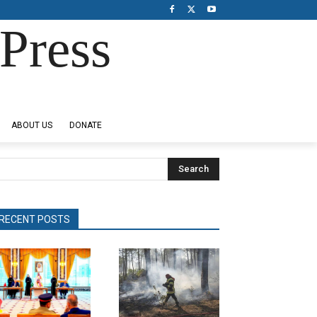
Press
ABOUT US
DONATE
Search
RECENT POSTS