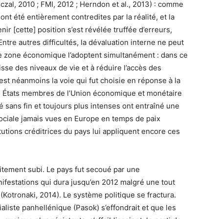
zal, 2010 ; FMI, 2012 ; Herndon et al., 2013) : comme
ont été entièrement contredites par la réalité, et la
 [cette] position s’est révélée truffée d’erreurs,
ntre autres difficultés, la dévaluation interne ne peut
me zone économique l’adoptent simultanément : dans ce
isse des niveaux de vie et à réduire l’accès des
est néanmoins la voie qui fut choisie en réponse à la
es États membres de l’Union économique et monétaire
 sans fin et toujours plus intenses ont entraîné une
ciale jamais vues en Europe en temps de paix
itutions créditrices du pays lui appliquent encore ces
aitement subi. Le pays fut secoué par une
festations qui dura jusqu’en 2012 malgré une tout
(Kotronaki, 2014). Le système politique se fractura.
ialiste panhellénique (Pasok) s’effondrait et que les