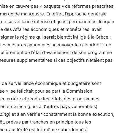
mise en œuvre des « paquets » de réformes prescrites,
e marge de manœuvre. En effet, l’approche générale
de surveillance intense et quasi permanent ». Joaquin
é des Affaires économiques et monétaires, avait
signer le régime qui serait bientôt infligé à la Grèce :
r » les mesures annoncées, « envoyer le calendrier » de
gulièrement de l’état d’avancement de son programme
sures supplémentaires si ces objectifs n’étaient pas
ts de surveillance économique et budgétaire sont
e », se félicitait pour sa part la Commission
r en arrière et rendre les effets des programmes
uée en Grèce (puis à d’autres pays vulnérables)
ading
) et à en vérifier constamment la bonne exécution,
t, prévus par tranches en principe tous les
me d’austérité est lui-même subordonné à