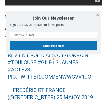
17h12 CET
Join Our Newsletter
Sign up today to receive our latest posts.
A Toulouse, les Gilets jaunes appellent toujours à la
démission d’Emmanuel Macron.
Subscribe Now
“
#MACRON
DÉMISSION!” LE CORTÈGE
REVIENT RUE D’ALSACE-LORRAINE.
#TOULOUSE
#GILETSJAUNES
#ACTE28
PIC.TWITTER.COM/ENWWCVV1JO
— FRÉDÉRIC RT FRANCE
(@FREDERIC_RTFR)
25 ΜΑΪ́ΟΥ 2019