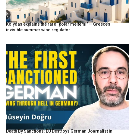
Kolydas explains the rare “polar meltemi” — Greece’s
invisible summer wind regulator
Death By Sanctions: EU Destroys German Journalist in