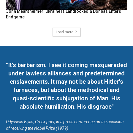
John Mearsheimer: Ukraine Is Landlocked & Donbas Enters
Endgame
Load more
"It's barbarism. I see it coming masqueraded
under lawless alliances and predetermined
enslavements. It may not be about Hitler's
furnaces, but about the methodical and
quasi-scientific subjugation of Man. His
absolute humiliation. His disgrace"
Odysseas Elytis, Greek poet, in a press conference on the occasion
of receiving the Nobel Prize (1979)