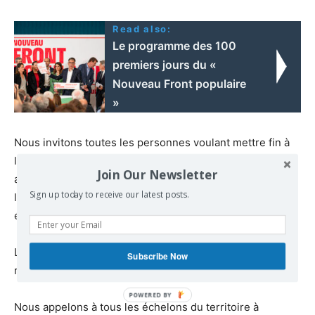
Read also:
Le programme des 100
premiers jours du «
Nouveau Front populaire
»
Nous invitons toutes les personnes voulant mettre fin à
l’accaparement du Vivant à assumer une conflictualité
Join Our Newsletter
avec le système actuel, pour créer ensemble, par tous
Sign up today to receive our latest posts.
les moyens nécessaires un nouveau mouvement social
écologique populaire.
La multiplication des luttes actuelles nous appelle à
Subscribe Now
rechercher l’unité d’action.
Nous appelons à tous les échelons du territoire à