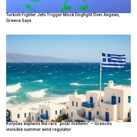
Turkish Fighter Jets Trigger Mock Dogfight Over Aegean,
Greece Says
Kolydas explains the rare “polar meltemi” — Greece’s
invisible summer wind regulator