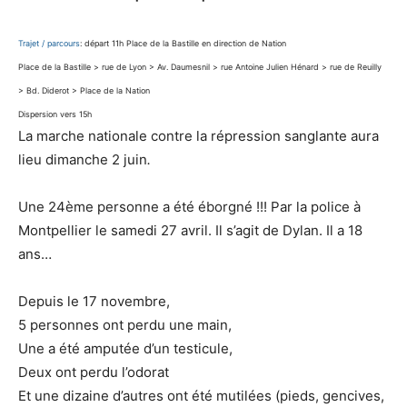
Trajet / parcours
: départ 11h Place de la Bastille en direction de Nation
Place de la Bastille > rue de Lyon > Av. Daumesnil > rue Antoine Julien Hénard > rue de Reuilly
> Bd. Diderot > Place de la Nation
Dispersion vers 15h
La marche nationale contre la répression sanglante aura
lieu dimanche 2 juin
.
Une 24ème personne a été éborgné !!! Par la police à
Montpellier le samedi 27 avril. Il s’agit de Dylan. Il a 18
ans…
Depuis le 17 novembre,
5 personnes ont perdu une main,
Une a été amputée d’un testicule,
Deux ont perdu l’odorat
Et une dizaine d’autres ont été mutilées (pieds, gencives,