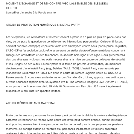
MOMENT D’ÉCHANGE ET DE RENCONTRE AVEC L’ASSEMBLÉE DES BLESSE.E.S
FIL NOIR
Samedi et dimanche à la Parole errante
ATELIER DE PROTECTION NUMÉRIQUE & INSTALL PARTY
Les téléphones, les ordinateurs et Internet tendent à prendre de plus en plus de place dans nos
vies, ce qui pose la question du contrôle de nos informations personnelles. Celles-ci finissent
souvent par nous échapper, et peuvent alors être employées contre nous (par la police, la justice).
L’ABC-IDF et l’association LaLibreRie assureront un atelier d’autodéfense numérique concernant
l’usage des ordinateurs et des téléphones, la sécurité hors ligne et en ligne. Nous présenterons
des cas d’usages typiques, les outils nécessaires à la mise en œuvre de politiques de sécurité
et les usages de ces outils. L’atelier prendra la forme de posters d’information, de moments
d’échange et d’une Install Party (e.g., Debian, TAILS, TOR). L’Install Party sera assurée par
l’association LaLibreRie de 13h à 17h dans le cadre de l’atelier Logiciels libres au CSA de la
Parole errante. Si vous avez envie de tester ou d’installer GNU Linux, apportez vos ordinateurs.
Si vous souhaitez repartir avec un système live (« The Amnesic Incognito Live System » : TAILS),
vous pouvez venir avec une clé USB vide (8 Go minimum). Des clés USB seront également
disponibles à prix libre (en quantité limitée).
ATELIER D’ÉCRITURE ANTI-CARCERAL
Écrire des lettres aux personnes incarcérées peut contribuer à réduire la violence de l’expérience
carcérale et redonner de l’espoir. Mais écrire une lettre peut paraître difficile, surtout lorsqu’on
écrit pour la première fois à une personne que l’on ne connaît pas. Nous proposerons plusieurs
moments de partage autour de l’écriture aux personnes incarcérées et verrons ensemble
quelques idées : information sur les luttes dehors, mais aussi paroles de chanson, dessins,