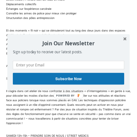
Déplacements collectifs
Échanges sur l’expérience carcérale
Connaître les armes de police pour mieux s’en protéger
Structuration des pôles antirepression
Et des moments « fil noir » qui se dérouleront tout au long des deux jours dans des espaces
dédiés de la Parole errante (détails plus bas) :
Atelier de protection numérique & Install Party
Join Our Newsletter
Atelier d’écriture anti-carcérale
Point fixe sur le stress post-traumatique
Sign up today to receive our latest posts.
Espace enfants.. Dessins, graf’, banderoles..
ATELIERS
Subscribe Now
SAMEDI 10h30-12h30 – TENIR BON EN GARDE A VUE
Il s’agira dans cet atelier de nous confronter à des situations « d’interrogatoires » en garde à vue,
pour décoder les modes d’action des flics, réfléchir et travailler sur nos attitudes et réactions
face aux policiers lorsque nous sommes placés en GAV. Les techniques d’oppression policière
nous assignent à un rôle d’opprimé consentant. Quels ressorts peut-on activer en nous pour
résister et rompre cet enfermement ? Par des jeux de situation inspirés du Théâtre Forum, avec
des règles de fonctionnement pour que chacun·e se sente en sécurité – pas comme dans un vrai
commissariat ! – nous travaillerons à partir de situations concrètes pour tenter de briser
l’oppression !
SAMEDI 13h-15h – PRENDRE SOIN DE NOUS / STREET MEDICS