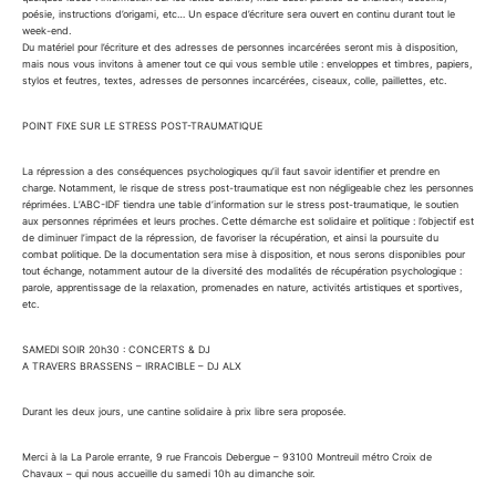
poésie, instructions d’origami, etc… Un espace d’écriture sera ouvert en continu durant tout le
week-end.
Du matériel pour l’écriture et des adresses de personnes incarcérées seront mis à disposition,
mais nous vous invitons à amener tout ce qui vous semble utile : enveloppes et timbres, papiers,
stylos et feutres, textes, adresses de personnes incarcérées, ciseaux, colle, paillettes, etc.
POINT FIXE SUR LE STRESS POST-TRAUMATIQUE
La répression a des conséquences psychologiques qu’il faut savoir identifier et prendre en
charge. Notamment, le risque de stress post-traumatique est non négligeable chez les personnes
réprimées. L’ABC-IDF tiendra une table d’information sur le stress post-traumatique, le soutien
aux personnes réprimées et leurs proches. Cette démarche est solidaire et politique : l’objectif est
de diminuer l’impact de la répression, de favoriser la récupération, et ainsi la poursuite du
combat politique. De la documentation sera mise à disposition, et nous serons disponibles pour
tout échange, notamment autour de la diversité des modalités de récupération psychologique :
parole, apprentissage de la relaxation, promenades en nature, activités artistiques et sportives,
etc.
SAMEDI SOIR 20h30 : CONCERTS & DJ
A TRAVERS BRASSENS – IRRACIBLE – DJ ALX
Durant les deux jours, une cantine solidaire à prix libre sera proposée.
Merci à la La Parole errante, 9 rue Francois Debergue – 93100 Montreuil métro Croix de
Chavaux – qui nous accueille du samedi 10h au dimanche soir.