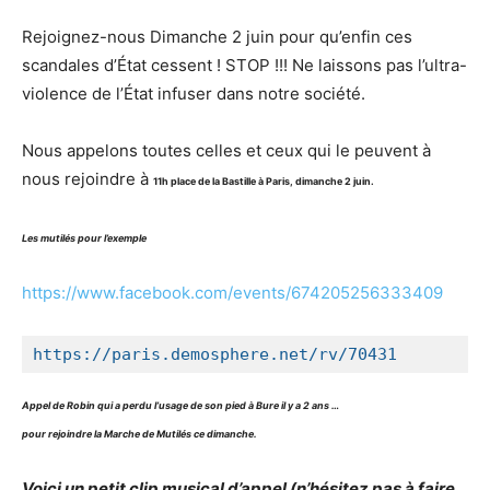
Rejoignez-nous Dimanche 2 juin pour qu’enfin ces
scandales d’État cessent ! STOP !!! Ne laissons pas l’ultra-
violence de l’État infuser dans notre société.
Nous appelons toutes celles et ceux qui le peuvent à
nous rejoindre à
11h place de la Bastille à Paris, dimanche 2 juin.
Les mutilés pour l’exemple
https://www.facebook.com/
events/674205256333409
https://paris.demosphere.net/
Appel de Robin qui a perdu l’usage de son pied à Bure il y a 2 ans …
pour rejoindre la Marche de Mutilés ce dimanche.
Voici un petit clip musical d’appel (n’hésitez pas à faire