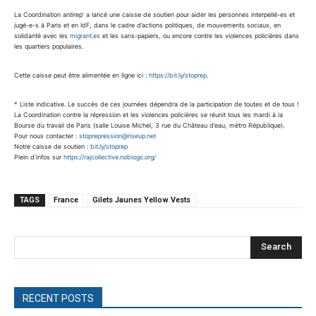
La Coordination antirep’ a lancé une caisse de soutien pour aider les personnes interpellé-es et
jugé-e-s à Paris et en IdF, dans le cadre d’actions politiques, de mouvements sociaux, en
solidarité avec les
migrant.es
et les sans-papiers, ou encore contre les violences policières dans
les quartiers populaires.
Cette caisse peut être alimentée en ligne ici :
https://bit.ly/stoprep
.
* Liste indicative. Le succès de ces journées dépendra de la participation de toutes et de tous !
La Coordination contre la répression et les violences policières se réunit tous les mardi à la
Bourse du travail de Paris (salle Louise Michel, 3 rue du Château d’eau, métro République).
Pour nous contacter :
stoprepression@riseup.net
Notre caisse de soutien :
bit.ly/stoprep
Plein d’infos sur
https://rajcollective.noblogs.
org/
TAGS
France
Gilets Jaunes Yellow Vests
Search
RECENT POSTS