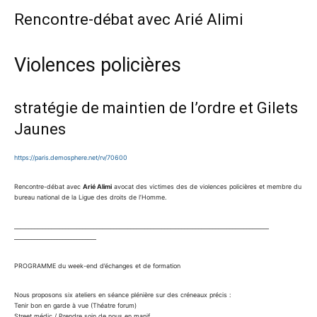
Rencontre-débat avec Arié Alimi
Violences policières
stratégie de maintien de l’ordre et Gilets
Jaunes
https://paris.demosphere.net/
rv/70600
Rencontre-débat avec
Arié Alimi
avocat des victimes des de violences policières et membre du
bureau national de la Ligue des droits de l’Homme.
______________________________
______________________________
______________________________
_____________________________
PROGRAMME du week-end d’échanges et de formation
Nous proposons six ateliers en séance plénière sur des créneaux précis :
Tenir bon en garde à vue (Théatre forum)
Street médic / Prendre soin de nous en manif