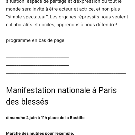
situation: espace de partage et d’expression où tout le
monde sera invité à être acteur et actrice, et non plus
“simple spectateur”. Les organes répressifs nous veulent
collaboratifs et dociles, apprenons à nous défendre!
programme en bas de page
______________________________
______________________________
______________________________
___________________________
Manifestation nationale à Paris
des blessés
dimanche 2 juin à 11h place de la Bastille
Marche des mutilés pour l’exemple.