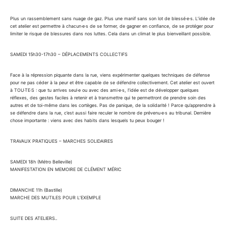
Plus un rassemblement sans nuage de gaz. Plus une manif sans son lot de blessé·e·s. L’idée de
cet atelier est permettre à chacun·e·s de se former, de gagner en confiance, de se protéger pour
limiter le risque de blessures dans nos luttes. Cela dans un climat le plus bienveillant possible.
SAMEDI 15h30-17h30 – DÉPLACEMENTS COLLECTIFS
Face à la répression piquante dans la rue, viens expérimenter quelques techniques de défense
pour ne pas céder à la peur et être capable de se défendre collectivement. Cet atelier est ouvert
à TOU·TE·S : que tu arrives seul·e ou avec des ami·e·s, l’idée est de développer quelques
réflexes, des gestes faciles à retenir et à transmettre qui te permettront de prendre soin des
autres et de toi-même dans les cortèges. Pas de panique, de la solidarité ! Parce qu’apprendre à
se défendre dans la rue, c’est aussi faire reculer le nombre de prévenu·e·s au tribunal. Dernière
chose importante : viens avec des habits dans lesquels tu peux bouger !
TRAVAUX PRATIQUES – MARCHES SOLIDAIRES
SAMEDI 18h (Métro Belleville)
MANIFESTATION EN MEMOIRE DE CLÉMENT MÉRIC
DIMANCHE 11h (Bastille)
MARCHE DES MUTILES POUR L’EXEMPLE
SUITE DES ATELIERS..