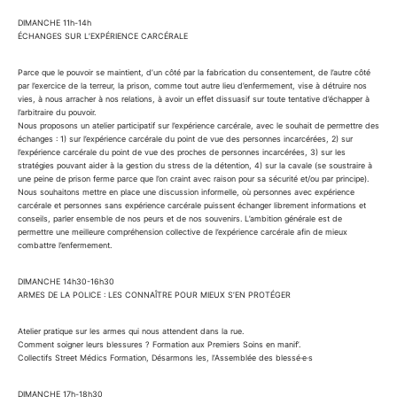
DIMANCHE 11h-14h
ÉCHANGES SUR L’EXPÉRIENCE CARCÉRALE
Parce que le pouvoir se maintient, d’un côté par la fabrication du consentement, de l’autre côté
par l’exercice de la terreur, la prison, comme tout autre lieu d’enfermement, vise à détruire nos
vies, à nous arracher à nos relations, à avoir un effet dissuasif sur toute tentative d’échapper à
l’arbitraire du pouvoir.
Nous proposons un atelier participatif sur l’expérience carcérale, avec le souhait de permettre des
échanges : 1) sur l’expérience carcérale du point de vue des personnes incarcérées, 2) sur
l’expérience carcérale du point de vue des proches de personnes incarcérées, 3) sur les
stratégies pouvant aider à la gestion du stress de la détention, 4) sur la cavale (se soustraire à
une peine de prison ferme parce que l’on craint avec raison pour sa sécurité et/ou par principe).
Nous souhaitons mettre en place une discussion informelle, où personnes avec expérience
carcérale et personnes sans expérience carcérale puissent échanger librement informations et
conseils, parler ensemble de nos peurs et de nos souvenirs. L’ambition générale est de
permettre une meilleure compréhension collective de l’expérience carcérale afin de mieux
combattre l’enfermement.
DIMANCHE 14h30-16h30
ARMES DE LA POLICE : LES CONNAÎTRE POUR MIEUX S’EN PROTÉGER
Atelier pratique sur les armes qui nous attendent dans la rue.
Comment soigner leurs blessures ? Formation aux Premiers Soins en manif’.
Collectifs Street Médics Formation, Désarmons les, l’Assemblée des blessé·e·s
DIMANCHE 17h-18h30