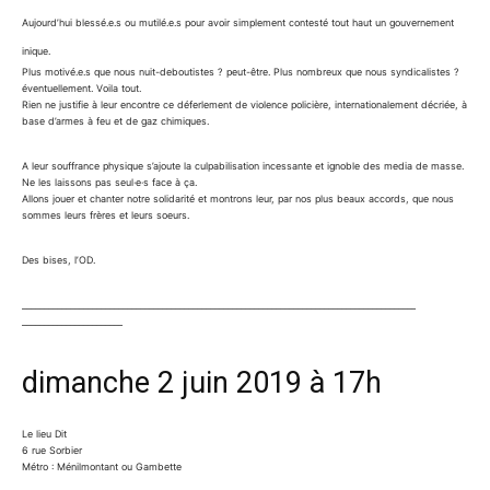
Aujourd’hui blessé.e.s ou mutilé.e.s pour avoir simplement contesté tout haut un gouvernement
inique.
Plus motivé.e.s que nous nuit-deboutistes ? peut-être. Plus nombreux que nous syndicalistes ?
éventuellement. Voila tout.
Rien ne justifie à leur encontre ce déferlement de violence policière, internationalement décriée, à
base d’armes à feu et de gaz chimiques.
A leur souffrance physique s’ajoute la culpabilisation incessante et ignoble des media de masse.
Ne les laissons pas seul·e·s face à ça.
Allons jouer et chanter notre solidarité et montrons leur, par nos plus beaux accords, que nous
sommes leurs frères et leurs soeurs.
Des bises, l’OD.
______________________________
______________________________
______________________________
_______________________
dimanche 2 juin 2019
à 17h
Le lieu Dit
6 rue Sorbier
Métro : Ménilmontant ou Gambette