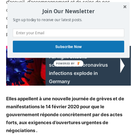
d’accueil, d’accompagnement et de soins de nos
concitoyens, cela passe par des nécessaires mesures
Join Our Newsletter
d’améliorations des conditions de travail de tous les
Sign up today to receive our latest posts.
personnels et la prise en compte des besoins de la
population .
Subscribe Now
Read also:
Far right attacks
scientists as coronavirus
infections explode in
Germany
Elles appellent à une
nouvelle journée de grèves et de
manifestations le 14 février 2020
pour que le
gouvernement réponde concrètement par des actes
forts, aux exigences d’ouvertures urgentes de
négociations .