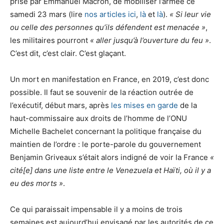
prise par Emmanuel Macron, de mobiliser l’armée ce
samedi 23 mars (lire
nos articles ici
,
là
et
là
).
« Si leur vie
ou celle des personnes qu’ils défendent est menacée »
,
les militaires pourront
« aller jusqu’à l’ouverture du feu »
.
C’est dit, c’est clair. C’est glaçant.
Un mort en manifestation en France, en 2019, c’est donc
possible. Il faut se souvenir de la réaction outrée de
l’exécutif, début mars, après
les mises en garde
de la
haut-commissaire aux droits de l’homme de l’ONU
Michelle Bachelet concernant la politique française du
maintien de l’ordre : le porte-parole du gouvernement
Benjamin Griveaux s’était alors indigné de voir la France
«
cité[e] dans une liste entre le Venezuela et Haïti, où il y a
eu des morts »
.
Ce qui paraissait impensable il y a moins de trois
semaines est aujourd’hui envisagé par les autorités de ce