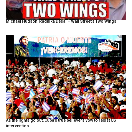
Michael Hudson, Radhika Desai – Wall Street’s Two Wings
As the lights go out, Cuba’s true believers vow to resist US
intervention