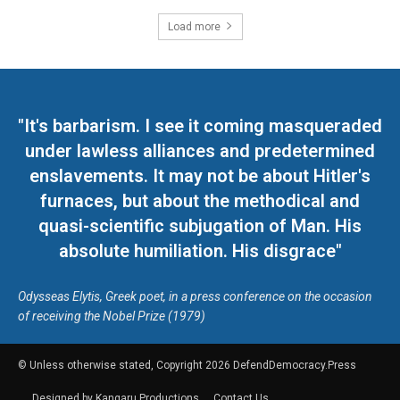
Load more
"It's barbarism. I see it coming masqueraded
under lawless alliances and predetermined
enslavements. It may not be about Hitler's
furnaces, but about the methodical and
quasi-scientific subjugation of Man. His
absolute humiliation. His disgrace"
Odysseas Elytis, Greek poet, in a press conference on the occasion
of receiving the Nobel Prize (1979)
© Unless otherwise stated, Copyright 2026 DefendDemocracy.Press
Designed by Kangaru Productions
Contact Us