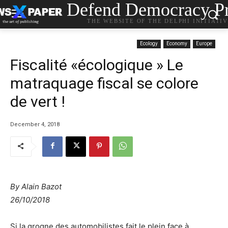
Defend Democracy Pr
THE WEBSITE OF THE DELPHI INITIATI
Ecology
Economy
Europe
Fiscalité «écologique » Le
matraquage fiscal se colore
de vert !
December 4, 2018
By Alain Bazot
26/10/2018
Si la grogne des automobilistes fait le plein face à