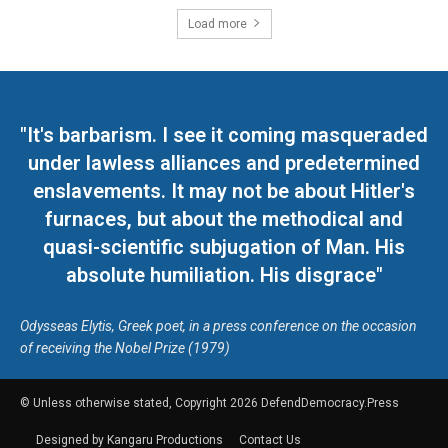
Load more
"It's barbarism. I see it coming masqueraded
under lawless alliances and predetermined
enslavements. It may not be about Hitler's
furnaces, but about the methodical and
quasi-scientific subjugation of Man. His
absolute humiliation. His disgrace"
Odysseas Elytis, Greek poet, in a press conference on the occasion
of receiving the Nobel Prize (1979)
© Unless otherwise stated, Copyright 2026 DefendDemocracy.Press
Designed by Kangaru Productions
Contact Us