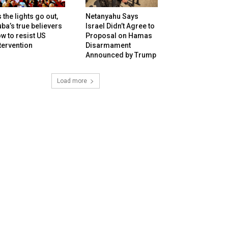
 the lights go out,
Netanyahu Says
ba’s true believers
Israel Didn’t Agree to
w to resist US
Proposal on Hamas
tervention
Disarmament
Announced by Trump
Load more