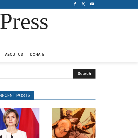
Press
ABOUT US
DONATE
Search
RECENT POSTS