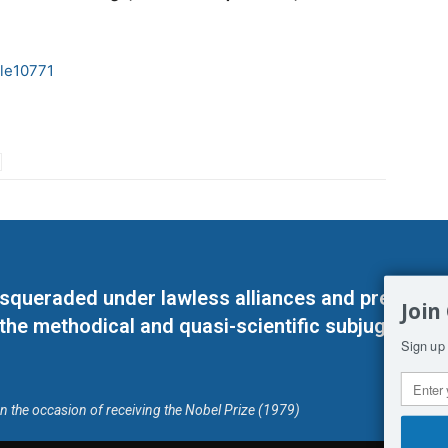
cle10771
masqueraded under lawless alliances and predeter
Join
 the methodical and quasi-scientific subjugation o
Sign up 
on the occasion of receiving the Nobel Prize (1979)