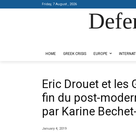
Friday, 7 August , 2026
Defe
Designed by Kangaru Productions
HOME
GREEK CRISIS
EUROPE
INTERNAT
Eric Drouet et les 
fin du post-moderni
par Karine Bechet
January 4, 2019