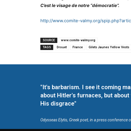
C’est le visage de notre “démocratie”.
http://www.comite-valmy.org/spip.php?arti
SOURCE
www.comite-valmy.org
TAGS
Drouet
France
Gilets Jaunes Yellow Vests
"It's barbarism. I see it coming 
about Hitler's furnaces, but about
His disgrace"
Odysseas Elytis, Greek poet, in a press conference 