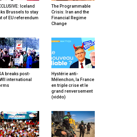
XCLUSIVE: Iceland
The Programmable
ks Brussels to stay
Crisis: Iran and the
t of EU referendum
Financial Regime
Change
SA breaks post-
Hystérie anti-
II international
Mélenchon, la France
orms
en triple crise et le
grand renversement
(vidéo)