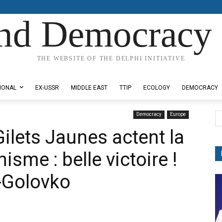
nd Democracy 
THE WEBSITE OF THE DELPHI INITIATIVE
IONAL
EX-USSR
MIDDLE EAST
TTIP
ECOLOGY
DEMOCRACY
Democracy
Europe
Gilets Jaunes actent la
sme : belle victoire !
-Golovko