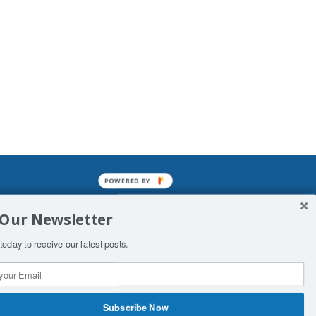
POWERED BY
mined enslavements. It may not be
 Our Newsletter
f Man. His absolute humiliation.
today to receive our latest posts.
Subscribe Now