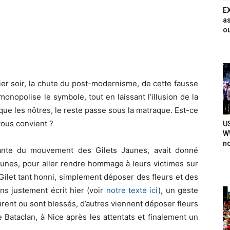
E
as
ou
hier soir, la chute du post-modernisme, de cette fausse
nopolise le symbole, tout en laissant l’illusion de la
es que les nôtres, le reste passe sous la matraque. Est-ce
vous convient ?
U
WW
n
ntante du mouvement des Gilets Jaunes, avait donné
aunes, pour aller rendre hommage à leurs victimes sur
ilet tant honni, simplement déposer des fleurs et des
ns justement écrit hier (voir
notre texte ici
), un geste
urent ou sont blessés, d’autres viennent déposer fleurs
e Bataclan, à Nice après les attentats et finalement un