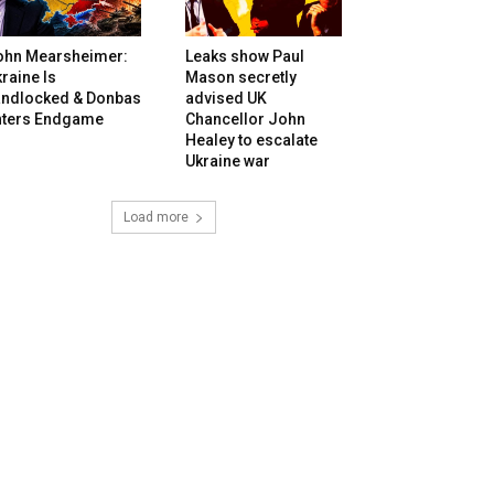
ohn Mearsheimer:
Leaks show Paul
raine Is
Mason secretly
andlocked & Donbas
advised UK
nters Endgame
Chancellor John
Healey to escalate
Ukraine war
Load more