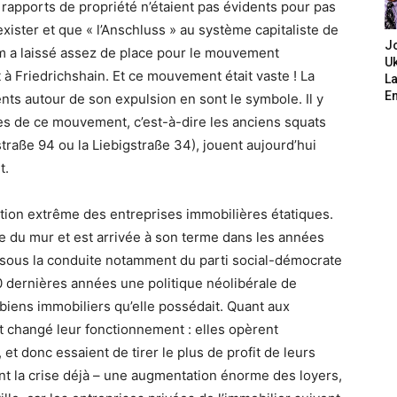
 rapports de propriété n’étaient pas évidents pour pas
xister et que « l’Anschluss » au système capitaliste de
J
um a laissé assez de place pour le mouvement
Uk
t à Friedrichshain. Et ce mouvement était vaste ! La
L
E
ts autour de son expulsion en sont le symbole. Il y
tes de ce mouvement, c’est-à-dire les anciens squats
straße 94 ou la Liebigstraße 34), jouent aujourd’hui
t.
ation extrême des entreprises immobilières étatiques.
e du mur et est arrivée à son terme dans les années
in, sous la conduite notamment du parti social-démocrate
20 dernières années une politique néolibérale de
 biens immobiliers qu’elle possédait. Quant aux
nt changé leur fonctionnement : elles opèrent
t donc essaient de tirer le plus de profit de leurs
ant la crise déjà – une augmentation énorme des loyers,