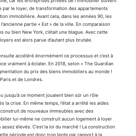
ille, car les entreprises privées de l’immobilier suivent
e par le loyer, de transformation des appartements
tion immobilière. Avant cela, dans les années 90, les
l’ancienne partie « Est » de la ville. En comparaison
s ou bien New York, c’était une blague. Avec cette
loyers est alors parue d’autant plus brutale.
ensuite accéléré énormément ce processus et c’est à
ence vraiment à éclater. En 2018, selon « The Guardian
 augmentation du prix des biens immobiliers au monde !
Paris et de Londres.
eu jusqu’à ce moment jouaient bien sûr un rôle
s la crise. En même temps, l’état a arrêté les aides
t construit de nouveaux immeubles avec des
bilier lui-même ne construit aucun logement à loyer
assez élevés. C’est la loi du marché ! La construction
tte période est donc trop lente par rapport à la