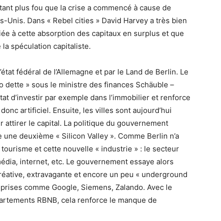
autant plus fou que la crise a commencé à cause de
ts-Unis. Dans « Rebel cities » David Harvey a très bien
e à cette absorption des capitaux en surplus et que
e la spéculation capitaliste.
tat fédéral de l’Allemagne et par le Land de Berlin. Le
 dette » sous le ministre des finances Schäuble –
état d’investir par exemple dans l’immobilier et renforce
onc artificiel. Ensuite, les villes sont aujourd’hui
attirer le capital. La politique du gouvernement
lle une deuxième « Silicon Valley ». Comme Berlin n’a
 tourisme et cette nouvelle « industrie » : le secteur
média, internet, etc. Le gouvernement essaye alors
 créative, extravagante et encore un peu « underground
treprises comme Google, Siemens, Zalando. Avec le
partements RBNB, cela renforce le manque de