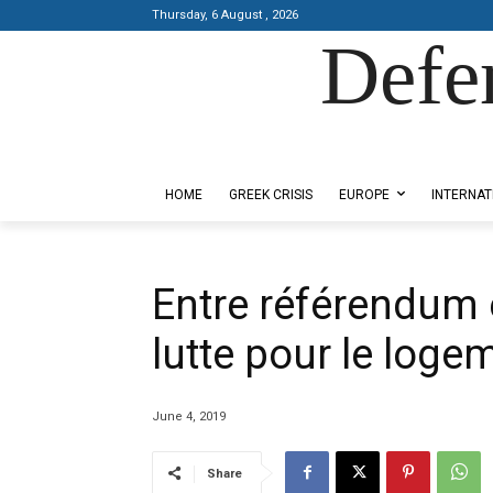
Thursday, 6 August , 2026
Defe
Designed by Kangaru Productions
HOME
GREEK CRISIS
EUROPE
INTERNAT
Entre référendum e
lutte pour le loge
June 4, 2019
Share