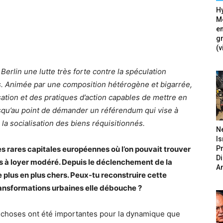
Hy
Mé
en
g
(v
Berlin une lutte très forte contre la spéculation
. Animée par une composition hétérogène et bigarrée,
sation et des pratiques d’action capables de mettre en
jusqu’au point de démander un référendum qui vise à
 la socialisation des biens réquisitionnés.
N
Is
P
es rares capitales européennes où l’on pouvait trouver
D
 à loyer modéré. Depuis le déclenchement de la
A
e plus en plus chers. Peux-tu reconstruire cette
ransformations urbaines elle débouche ?
x choses ont été importantes pour la dynamique que