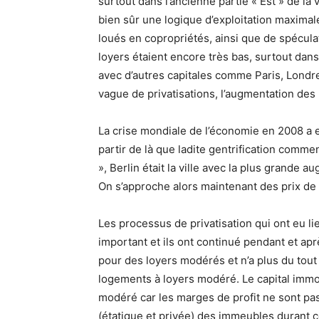
surtout dans l’ancienne partie « Est » de la v
bien sûr une logique d’exploitation maximal
loués en copropriétés, ainsi que de spécula
loyers étaient encore très bas, surtout dans 
avec d’autres capitales comme Paris, Londre
vague de privatisations, l’augmentation des 
La crise mondiale de l’économie en 2008 a 
partir de là que ladite gentrification comm
», Berlin était la ville avec la plus grande
On s’approche alors maintenant des prix de 
Les processus de privatisation qui ont eu li
important et ils ont continué pendant et aprè
pour des loyers modérés et n’a plus du tou
logements à loyers modéré. Le capital immo
modéré car les marges de profit ne sont pas 
(étatique et privée) des immeubles durant ce