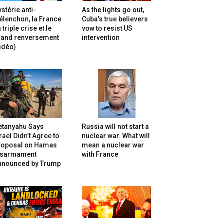
stérie anti-
As the lights go out,
lenchon, la France
Cuba’s true believers
 triple crise et le
vow to resist US
rand renversement
intervention
idéo)
etanyahu Says
Russia will not start a
rael Didn’t Agree to
nuclear war. What will
roposal on Hamas
mean a nuclear war
isarmament
with France
nnounced by Trump