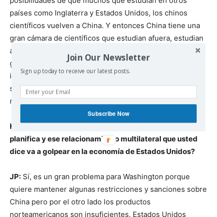
posibilidades de que muchos que estudian en otros
países como Inglaterra y Estados Unidos, los chinos
científicos vuelven a China. Y entonces China tiene una
gran cámara de científicos que estudian afuera, estudian
adentro y mantienen los niveles de investigación. El
Join Our Newsletter
gobierno de China no se mete contra los científicos,
Sign up today to receive our latest posts.
incluso algunos que mantienen dudas sobre el régimen
siguen trabajando en China porque se sienten
nacionalistas.
Subscribe Now
HS: ¿Se puede decir que este desarrollo que China
planifica y ese relacionamiento multilateral que usted
dice va a golpear en la economía de Estados Unidos?
JP:
Sí, es un gran problema para Washington porque
quiere mantener algunas restricciones y sanciones sobre
China pero por el otro lado los productos
norteamericanos son insuficientes. Estados Unidos