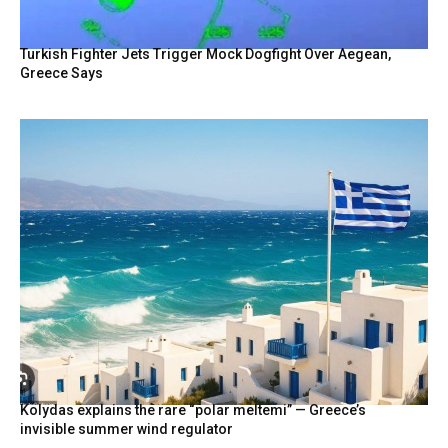
Turkish Fighter Jets Trigger Mock Dogfight Over Aegean,
Greece Says
Kolydas explains the rare “polar meltemi” — Greece’s
invisible summer wind regulator