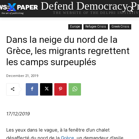
Defend Democracy Pr
THE WEBSITE OF THE DELPHI INITIATI
Europe
Refugee Crisis
Greek Crisis
Dans la neige du nord de la
Grèce, les migrants regrettent
les camps surpeuplés
December 21, 2019
17/12/2019
Les yeux dans le vague, à la fenêtre d’un chalet
désaffecté du nord de la
Grèce
, un demandeur d’asile