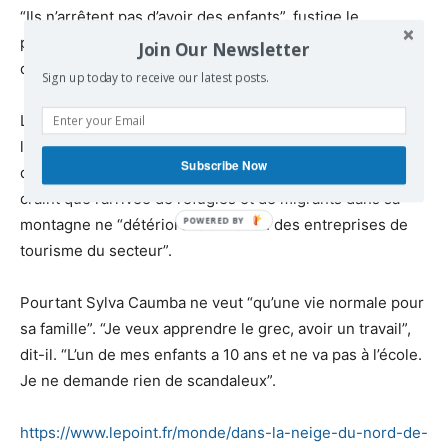
“Ils n’arrêtent pas d’avoir des enfants”, fustige le
propriétaire d’une taverne. “Avec notre taux de natalité
Join Our Newsletter
qui plonge, ils vont finir par prendre le dessus”.
Sign up today to receive our latest posts.
Le maire de Grevena, Yiorgos Dastamanis, reconnaît que
la plupart des auberges du secteur étaient “sur le point
Subscribe Now
d’être vendues aux enchères” pendant la crise. Mais il
craint que l’arrivée de réfugiés et de migrants dans sa
montagne ne “détériore la situation des entreprises de
tourisme du secteur”.
Pourtant Sylva Caumba ne veut “qu’une vie normale pour
sa famille”. “Je veux apprendre le grec, avoir un travail”,
dit-il. “L’un de mes enfants a 10 ans et ne va pas à l’école.
Je ne demande rien de scandaleux”.
https://www.lepoint.fr/monde/dans-la-neige-du-nord-de-