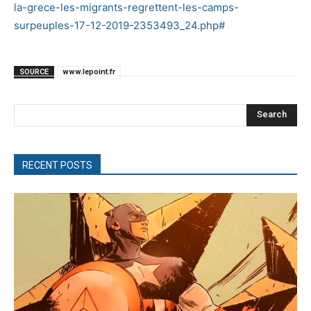
la-grece-les-migrants-regrettent-les-camps-
surpeuples-17-12-2019-2353493_24.php#
SOURCE
www.lepoint.fr
Search
RECENT POSTS