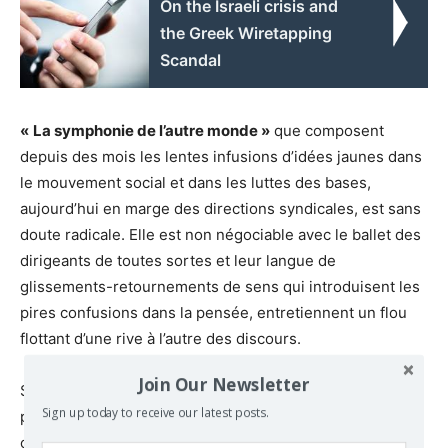
On the Israeli crisis and
the Greek Wiretapping
Scandal
«
La symphonie de l’autre monde »
que composent
depuis des mois les lentes infusions d’idées jaunes dans
le mouvement social et dans les luttes des bases,
aujourd’hui en marge des directions syndicales, est sans
doute radicale. Elle est non négociable avec le ballet des
dirigeants de toutes sortes et leur langue de
glissements-retournements de sens qui introduisent les
pires confusions dans la pensée, entretiennent un flou
flottant d’une rive à l’autre des discours.
Join Our Newsletter
Si une victoire des résistances à la réforme se veut
Sign up today to receive our latest posts.
possible, ce ne sera que sous la condition de ne pas
occulter derrière l’abcès de fixation des retraites,