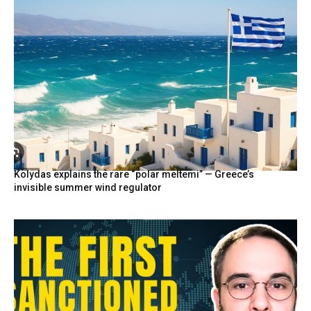
Kolydas explains the rare “polar meltemi” — Greece’s
invisible summer wind regulator