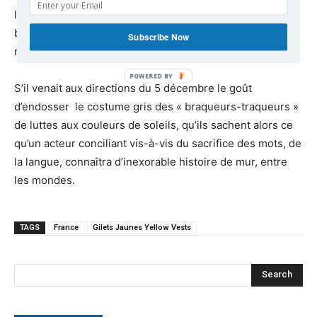
l’urgence de cet « autre monde » articulé dans tous les
blancs d’attente que s’octroient d’un camp à l’autre les
Subscribe Now
négociateurs avec leur jeu de balle.
S’il venait aux directions du 5 décembre le goût
d’endosser le costume gris des « braqueurs-traqueurs »
de luttes aux couleurs de soleils, qu’ils sachent alors ce
qu’un acteur conciliant vis-à-vis du sacrifice des mots, de
la langue, connaîtra d’inexorable histoire de mur, entre
les mondes.
TAGS
France
Gilets Jaunes Yellow Vests
Search