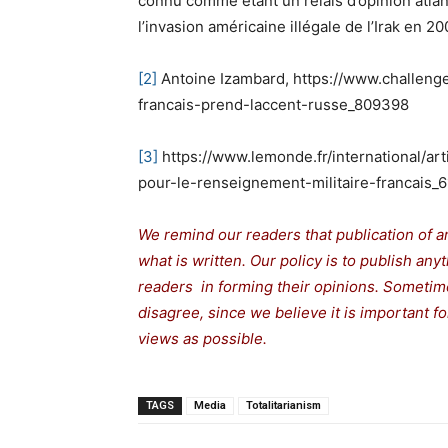
connu comme étant un relais d’opinion atlant
l’invasion américaine illégale de l’Irak en 20
[2]
Antoine Izambard, https://www.challenge
francais-prend-laccent-russe_809398
[3]
https://www.lemonde.fr/international/ar
pour-le-renseignement-militaire-francais_
We remind our readers that publication of a
what is written. Our policy is to publish any
readers in forming their opinions. Sometime
disagree, since we believe it is important 
views as possible.
TAGS
Media
Totalitarianism