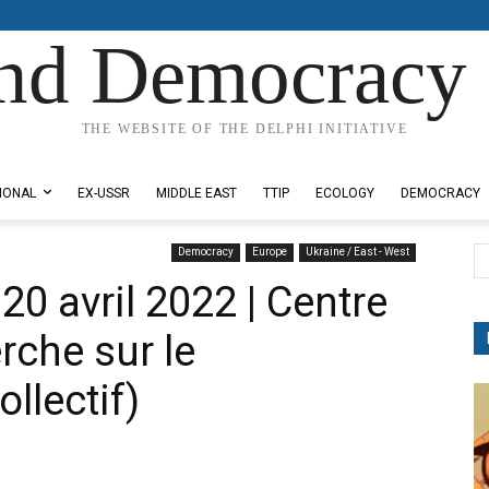
nd Democracy 
THE WEBSITE OF THE DELPHI INITIATIVE
IONAL
EX-USSR
MIDDLE EAST
TTIP
ECOLOGY
DEMOCRACY
Democracy
Europe
Ukraine / East - West
 avril 2022 | Centre
rche sur le
llectif)