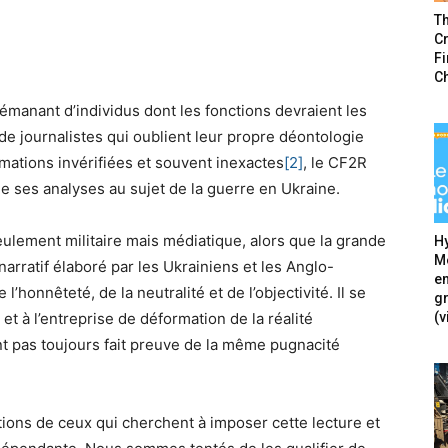
T
Cr
F
C
émanant d’individus dont les fonctions devraient les
 de journalistes qui oublient leur propre déontologie
rmations invérifiées et souvent inexactes
[2]
, le CF2R
de ses analyses au sujet de la guerre en Ukraine.
seulement militaire mais médiatique, alors que la grande
Hy
Mé
rratif élaboré par les Ukrainiens et les Anglo-
en
l’honnêteté, de la neutralité et de l’objectivité. Il se
g
(v
et à l’entreprise de déformation de la réalité
nt pas toujours fait preuve de la même pugnacité
.
vations de ceux qui cherchent à imposer cette lecture et