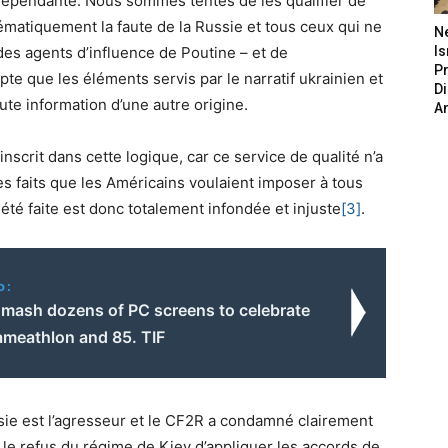
dépendante. Nous sommes tentés de les qualifier de
ématiquement la faute de la Russie et tous ceux qui ne
N
des agents d’influence de Poutine – et de
Is
P
te que les éléments servis par le narratif ukrainien et
D
te information d’une autre origine.
A
scrit dans cette logique, car ce service de qualité n’a
es faits que les Américains voulaient imposer à tous
 été faite est donc totalement infondée et injuste
[3]
.
o:
mash dozens of PC screens to celebrate
ameathlon and 85. TIF
sie est l’agresseur et le CF2R a condamné clairement
le refus du régime de Kiev d’appliquer les accords de