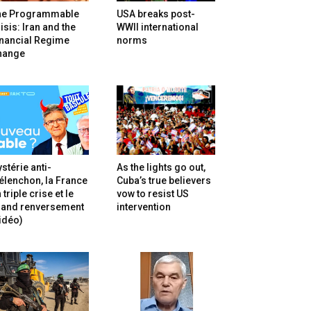
he Programmable
USA breaks post-
isis: Iran and the
WWII international
inancial Regime
norms
hange
stérie anti-
As the lights go out,
lenchon, la France
Cuba’s true believers
 triple crise et le
vow to resist US
rand renversement
intervention
idéo)