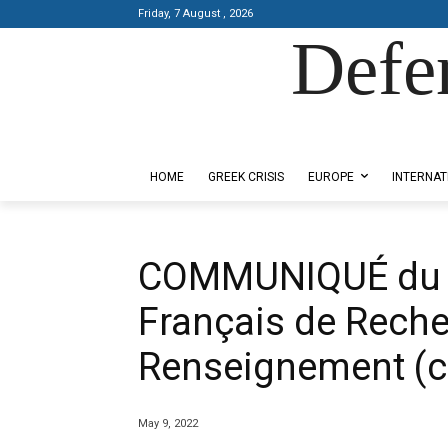
Friday, 7 August , 2026
Defe
Designed by Kangaru Productions
HOME
GREEK CRISIS
EUROPE
INTERNAT
COMMUNIQUÉ du 20
Français de Reche
Renseignement (co
May 9, 2022