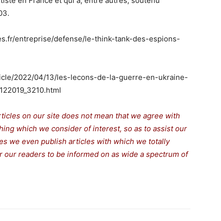
iste en France et qui a, entre autres, soutenu
03.
s.fr/entreprise/defense/le-think-tank-des-espions-
ticle/2022/04/13/les-lecons-de-la-guerre-en-ukraine-
6122019_3210.html
rticles on our site does not mean that we agree with
thing which we consider of interest, so as to assist our
s we even publish articles with which we totally
for our readers to be informed on as wide a spectrum of