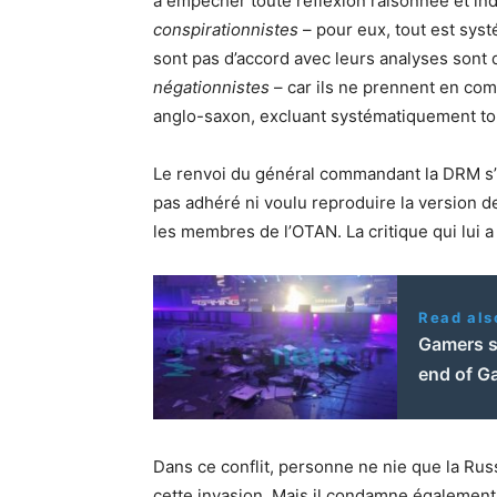
à empêcher toute réflexion raisonnée et in
conspirationnistes
– pour eux, tout est syst
sont pas d’accord avec leurs analyses sont 
négationnistes
– car ils ne prennent en comp
anglo-saxon, excluant systématiquement tou
Le renvoi du général commandant la DRM s’in
pas adhéré ni voulu reproduire la version d
les membres de l’OTAN. La critique qui lui a
Read als
Gamers s
end of G
Dans ce conflit, personne ne nie que la Rus
cette invasion. Mais il condamne également 