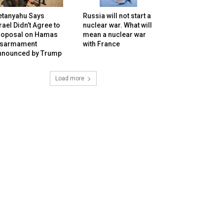
etanyahu Says
Russia will not start a
rael Didn’t Agree to
nuclear war. What will
roposal on Hamas
mean a nuclear war
isarmament
with France
nnounced by Trump
Load more