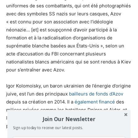
uniformes de ses combattants, qui ont été photographiés
avec des symboles SS nazis sur leurs casques, Azov
« est connu pour son association avec l’idéologie
néonazie… [et] est soupçonné d’avoir participé à la
formation et à la radicalisation d’organisations de
suprématie blanche basées aux États-Unis », selon un
acte d’accusation du FBI concernant plusieurs
nationalistes blancs américains qui se sont rendus à Kiev
pour s’entraîner avec Azov.
Igor Kolomoisky, un baron ukrainien de l’énergie d’origine
juive, est l’un des principaux
bailleurs de fonds d’Azov
depuis sa création en 2014. Il a
également financé
des
milices privées comme les bataillons Dnipro et Aidar, et
les a
déployées
comme une escouade de voyous
Join Our Newsletter
personnelle pour protéger ses intérêts financiers.
Sign up today to receive our latest posts.