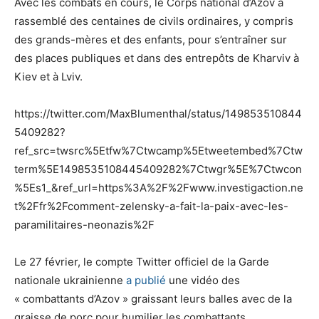
Avec les combats en cours, le Corps national d’Azov a
rassemblé des centaines de civils ordinaires, y compris
des grands-mères et des enfants, pour s’entraîner sur
des places publiques et dans des entrepôts de Kharviv à
Kiev et à Lviv.
https://twitter.com/MaxBlumenthal/status/149853510844
5409282?
ref_src=twsrc%5Etfw%7Ctwcamp%5Etweetembed%7Ctw
term%5E1498535108445409282%7Ctwgr%5E%7Ctwcon
%5Es1_&ref_url=https%3A%2F%2Fwww.investigaction.ne
t%2Ffr%2Fcomment-zelensky-a-fait-la-paix-avec-les-
paramilitaires-neonazis%2F
Le 27 février, le compte Twitter officiel de la Garde
nationale ukrainienne
a publié
une vidéo des
« combattants d’Azov » graissant leurs balles avec de la
graisse de porc pour humilier les combattants