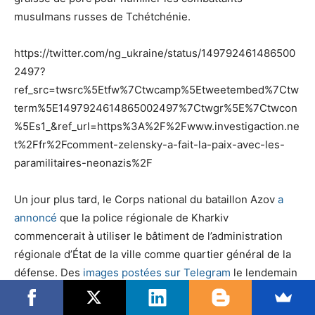
musulmans russes de Tchétchénie.
https://twitter.com/ng_ukraine/status/149792461486500
2497?
ref_src=twsrc%5Etfw%7Ctwcamp%5Etweetembed%7Ctw
term%5E1497924614865002497%7Ctwgr%5E%7Ctwcon
%5Es1_&ref_url=https%3A%2F%2Fwww.investigaction.ne
t%2Ffr%2Fcomment-zelensky-a-fait-la-paix-avec-les-
paramilitaires-neonazis%2F
Un jour plus tard, le Corps national du bataillon Azov
a
annoncé
que la police régionale de Kharkiv
commencerait à utiliser le bâtiment de l’administration
régionale d’État de la ville comme quartier général de la
défense. Des
images postées sur Telegram
le lendemain
montrent le bâtiment occupé par Azov touché par une
frappe aérienne russe.