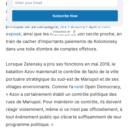
En 2019, Kolomoisky est devenu le principal soutien de la
candidature présidentielle de Zelensky. Bien que
Subscribe Now
Zelensky ait fait de la lutte contre la corruption le thème
principal de sa campagne,
les Pandora Papers l’ont
exposé
, ainsi que les membres de son cercle proche, en
train de cacher d’importants paiements de Kolomoisky
dans une toile d’ombre de comptes offshore.
Lorsque Zelensky a pris ses fonctions en mai 2019, le
bataillon Azov maintenait le contrôle de facto de la ville
portuaire stratégique du sud-est de Mariupol et de ses
villages environnants. Comme l’a
noté
Open Democracy,
« Azov a certainement établi un contrôle politique des
rues de Mariupol. Pour maintenir ce contrôle, ils doivent
réagir violemment, même si ce n’est pas officiellement, à
tout événement public qui s’écarte suffisamment de leur
programme politique. »