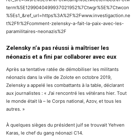
term%5E1299040499937021952%7Ctwgr%5E%7Ctwcon
%5Es1_&ref_url=https%3A%2F%2Fwww.investigaction.ne
t%2Ffr%2Fcomment-zelensky-a-fait-la-paix-avec-les-
paramilitaires-neonazis%2F
Zelensky n’a pas réussi à maîtriser les
néonazis et a fini par collaborer avec eux
Après sa tentative ratée de démobiliser les militants
néonazis dans la ville de Zolote en octobre 2019,
Zelensky a appelé les combattants à la table, déclarant
aux journalistes : « J’ai rencontré les vétérans hier. Tout
le monde était là – le Corps national, Azov, et tous les
autres. »
À quelques sièges du président juif se trouvait Yehven
Karas, le chef du gang néonazi C14.