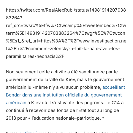
https://twitter.com/RealAlexRubi/status/14981914207038
83264?
ref_src=twsrc%5Etfw%7Ctwcamp%5Etweetembed%7Ctw
term%5E1498191420703883264%7Ctwgr%5E%7Ctwcon
%5Es1_&ref_url=https%3A%2F%2Fwww.investigaction.ne
t%2Ffr%2Fcomment-zelensky-a-fait-la-paix-avec-les-
paramilitaires-neonazis%2F
Non seulement cette activité a été sanctionnée par le
gouvernement de la ville de Kiev, mais le gouvernement
américain lui-même n’y a vu aucun problème,
accueillant
Bondar dans une institution officielle du gouvernement
américain
à Kiev où il s’est vanté des pogroms. Le C14 a
continué à recevoir des fonds de l’État tout au long de
2018 pour « l’éducation nationale-patriotique. »