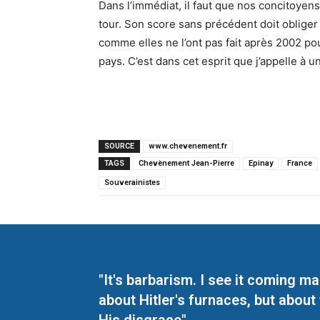
Dans l’immédiat, il faut que nos concitoye
tour. Son score sans précédent doit obliger 
comme elles ne l’ont pas fait après 2002 po
pays. C’est dans cet esprit que j’appelle à
SOURCE
www.chevenement.fr
TAGS
Chevènement Jean-Pierre
Epinay
France
Souverainistes
"It's barbarism. I see it coming 
about Hitler's furnaces, but about