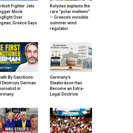
rkish Fighter Jets
Kolydas explains the
rigger Mock
rare “polar meltemi”
gfight Over
— Greece’s invisible
egean, Greece Says
summer wind
regulator
ath By Sanctions:
Germany’s
U Destroys German
Staatsräson Has
urnalist in
Become an Extra-
ermany
Legal Doctrine