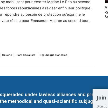
ns se mobilisent pour écarter Marine Le Pen au second
les forces républicaines à réviser enfin leur politique,
M
Ra
ur répondre au besoin de protection qu’exprime le
St
 un vote résolu pour Emmanuel Macron au second tour.
Gauche
Parti Socialiste
Republique Francaise
masqueraded under lawless alliances and predeter
Join
 the methodical and quasi-scientific subjugation o
Sign up 