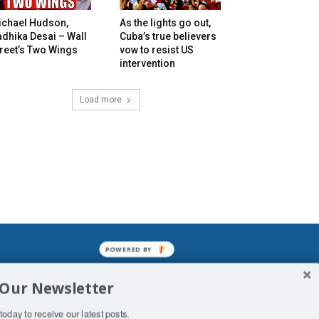
ichael Hudson,
As the lights go out,
dhika Desai – Wall
Cuba’s true believers
reet’s Two Wings
vow to resist US
intervention
Load more
POWERED BY
mined enslavements. It may not be
 Our Newsletter
f Man. His absolute humiliation.
today to receive our latest posts.