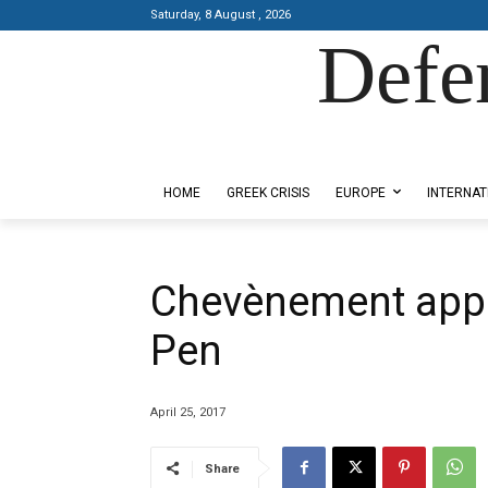
Saturday, 8 August , 2026
Defe
Designed by Kangaru Productions
HOME
GREEK CRISIS
EUROPE
INTERNAT
Chevènement appel
Pen
April 25, 2017
Share