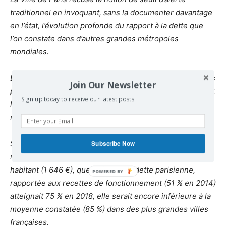
traditionnel en invoquant, sans la documenter davantage
en l’état, l’évolution profonde du rapport à la dette que
l’on constate dans d’autres grandes métropoles
mondiales.
Elle souligne également la prudence traditionnelle de ses
Join Our Newsletter
prévisions budgétaires (cf. l’exécution du budget 2014) et
Sign up today to receive our latest posts.
l’importance de son patrimoine susceptible d’être
mobilisé.
S’appuyant elle aussi sur les ratios réglementaires, elle
Subscribe Now
rappelle, outre la modération de son endettement par
habitant (1 646 €), que, même si la dette parisienne,
rapportée aux recettes de fonctionnement (51 % en 2014)
atteignait 75 % en 2018, elle serait encore inférieure à la
moyenne constatée (85 %) dans des plus grandes villes
françaises.