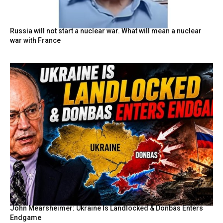
Russia will not start a nuclear war. What will mean a nuclear
war with France
John Mearsheimer: Ukraine Is Landlocked & Donbas Enters
Endgame