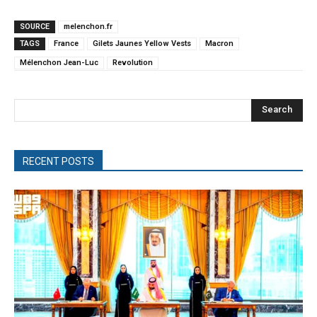
SOURCE
melenchon.fr
TAGS
France
Gilets Jaunes Yellow Vests
Macron
Mélenchon Jean-Luc
Revolution
Search
RECENT POSTS