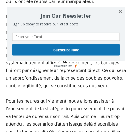
où ils ont été réunis par leur manipulateur.
Join Our Newsletter
L’impact de telles méthodes sur la réalité est le suivant :
la réalité est la plus forte ! Autrement dit, toutes ces
Sign up today to receive our latest posts.
manipulations ne servent qu’a mettre à nu l’adversaire
sans aucun profit pour lui. Ces façons de faire devraient
accélérer et amplifier les moyens d’auto-contrôle de la
Subscribe Now
parole commune que le mouvement a déjà
systématiquement affirmé. Normalement, les barrages
finiront par désigner leur représentant direct. Ce qui sera
un approfondissement de la crise des doubles pouvoirs,
double légitimité, qui se constitue sous nos yeux.
Pour les heures qui viennent, nous allons assister à
l’épuisement de la stratégie du pourrissement. Le pouvoir
va tenter de durer sur son rail. Puis comme il aura trop
attendu , les scénarios d’atterrissage déjà disponibles
dans la technocratie élyséenne ne calmeront rien. Et ce