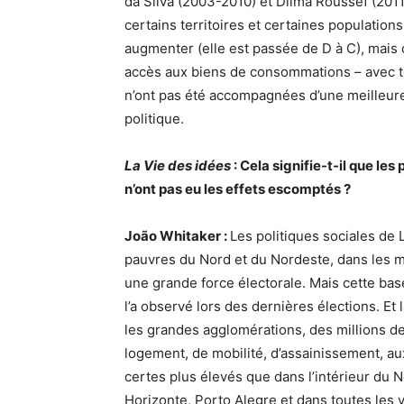
da Silva (2003-2010) et Dilma Roussef (201
certains territoires et certaines population
augmenter (elle est passée de D à C), mais 
accès aux biens de consommations – avec to
n’ont pas été accompagnées d’une meilleure
politique.
La Vie des idées
: Cela signifie-t-il que le
n’ont pas eu les effets escomptés
?
João Whitaker :
Les politiques sociales de 
pauvres du Nord et du Nordeste, dans les m
une grande force électorale. Mais cette base
l’a observé lors des dernières élections. 
les grandes agglomérations, des millions 
logement, de mobilité, d’assainissement, au
certes plus élevés que dans l’intérieur du 
Horizonte, Porto Alegre et dans toutes les vil