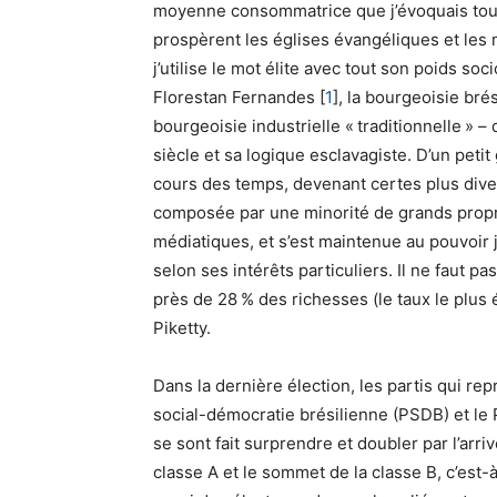
moyenne consommatrice que j’évoquais tout 
prospèrent les églises évangéliques et les mil
j’utilise le mot élite avec tout son poids s
Florestan Fernandes
[
1
]
, la bourgeoisie bré
bourgeoisie industrielle «
traditionnelle
» – 
siècle et sa logique esclavagiste. D’un petit
cours des temps, devenant certes plus dive
composée par une minorité de grands propri
médiatiques, et s’est maintenue au pouvoir ju
selon ses intérêts particuliers. Il ne faut pas
près de 28
% des richesses (le taux le plu
Piketty.
Dans la dernière élection, les partis qui rep
social-démocratie brésilienne (
PSDB
) et l
se sont fait surprendre et doubler par l’arri
classe A et le sommet de la classe B, c’est-à