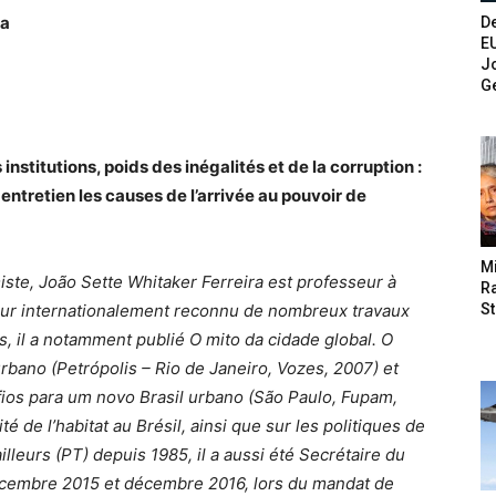
ra
De
E
Jo
G
institutions, poids des inégalités et de la corruption :
ntretien les causes de l’arrivée au pouvoir de
M
ste, João Sette Whitaker Ferreira est professeur à
Ra
St
teur internationalement reconnu de nombreux travaux
es, il a notamment publié O mito da cidade global. O
bano (Petrópolis – Rio de Janeiro, Vozes, 2007) et
fios para um novo Brasil urbano (São Paulo, Fupam,
é de l’habitat au Brésil, ainsi que sur les politiques de
leurs (PT) depuis 1985, il a aussi été Secrétaire du
écembre 2015 et décembre 2016, lors du mandat de