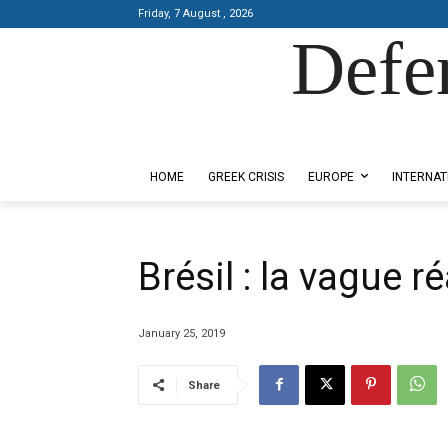
Friday, 7 August , 2026
Defe
Designed by Kangaru Productions
HOME
GREEK CRISIS
EUROPE
INTERNAT
Brésil : la vague r
January 25, 2019
Share