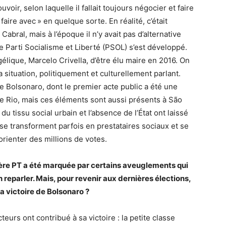
voir, selon laquelle il fallait toujours négocier et faire
faire avec
» en quelque sorte. En réalité, c’était
Cabral, mais à l’époque il n’y avait pas d’alternative
e Parti Socialisme et Liberté (
PSOL
) s’est développé.
lique, Marcelo Crivella, d’être élu maire en 2016. On
 situation, politiquement et culturellement parlant.
 de Bolsonaro, dont le premier acte public a été une
e de Rio, mais ces éléments sont aussi présents à São
u tissu social urbain et l’absence de l’État ont laissé
 se transforment parfois en prestataires sociaux et se
rienter des millions de votes.
ère
PT
a été marquée par certains aveuglements qui
 reparler. Mais, pour revenir aux dernières élections,
la victoire de Bolsonaro
?
eurs ont contribué à sa victoire : la petite classe