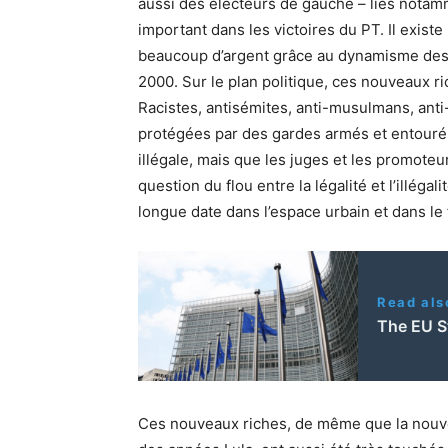
aussi des électeurs de gauche – liés notam
important dans les victoires du
PT
. Il exis
beaucoup d’argent grâce au dynamisme des 
2000. Sur le plan politique, ces nouveaux r
Racistes, antisémites, anti-musulmans, anti
protégées par des gardes armés et entourés
illégale, mais que les juges et les promoteur
question du flou entre la légalité et l’illéga
longue date dans l’espace urbain et dans le
Read als
The EU St
Ces nouveaux riches, de même que la nouv