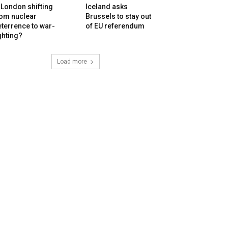
 London shifting
Iceland asks
rom nuclear
Brussels to stay out
terrence to war-
of EU referendum
ghting?
Load more