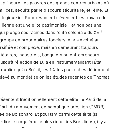
à l’heure, les pauvres des grands centres urbains où
ices, séduits par le discours sécuritaire, et l’élite. Et
ociologique ici. Pour résumer brièvement les travaux de
silienne est une élite patrimoniale – et non pas une
e
qui plonge ses racines dans l’élite coloniale du
XVI
 groupe de propriétaires fonciers, elle a évolué au
rsifiée et complexe, mais en demeurant toujours
étaires, industriels, banquiers ou entrepreneurs
squ’à l’élection de Lula en instrumentalisant l’État
 oublier qu’au Brésil, les 1
% les plus riches détiennent
s élevé au monde) selon les études récentes de Thomas
résentent traditionnellement cette élite, le Parti de la
e Parti du mouvement démocratique brésilien (
PMDB
),
vée de Bolsonaro. Et pourtant parmi cette élite (la
-dire le cinquième le plus riche des Brésiliens), il y a