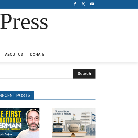
Press
ABOUT US
DONATE
Search
RECENT POSTS