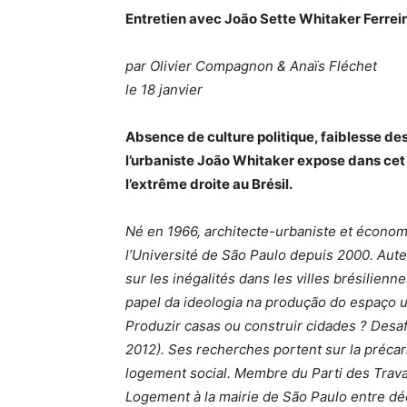
Entretien avec João Sette Whitaker Ferrei
par
Olivier Compagnon
&
Anaïs Fléchet
le 18 janvier
Absence de culture politique, faiblesse des 
l’urbaniste João Whitaker expose dans cet e
l’extrême droite au Brésil.
Né en 1966, architecte-urbaniste et économi
l’Université de São Paulo depuis 2000. Au
sur les inégalités dans les villes brésilienn
papel da ideologia na produção do espaço ur
Produzir casas ou construir cidades ? Desa
2012). Ses recherches portent sur la précarit
logement social. Membre du Parti des Travail
Logement à la mairie de São Paulo entre d