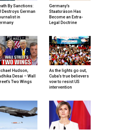
ath By Sanctions:
Germany’s
U Destroys German
Staatsräson Has
urnalist in
Become an Extra-
ermany
Legal Doctrine
ichael Hudson,
As the lights go out,
dhika Desai – Wall
Cuba’s true believers
reet’s Two Wings
vow to resist US
intervention