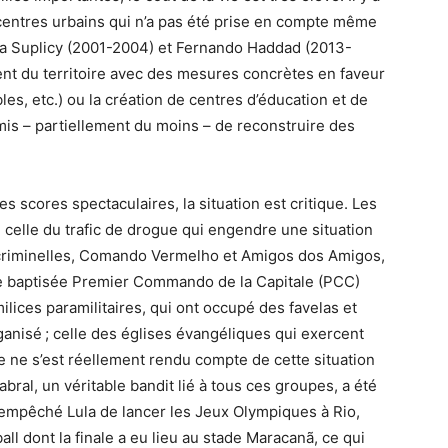
centres urbains qui n’a pas été prise en compte même
ta Suplicy (2001-2004) et Fernando Haddad (2013-
nt du territoire avec des mesures concrètes en faveur
bles, etc.) ou la création de centres d’éducation et de
mis – partiellement du moins – de reconstruire des
es scores spectaculaires, la situation est critique. Les
 celle du trafic de drogue qui engendre une situation
criminelles, Comando Vermelho et Amigos dos Amigos,
se baptisée Premier Commando de la Capitale (
PCC
)
milices paramilitaires, qui ont occupé des favelas et
ganisé
; celle des églises évangéliques qui exercent
ne ne s’est réellement rendu compte de cette situation
al, un véritable bandit lié à tous ces groupes, a été
 empêché Lula de lancer les Jeux Olympiques à Rio,
l dont la finale a eu lieu au stade Maracanã, ce qui