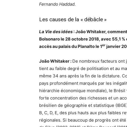
Fernando Haddad.
Les causes de la «
débâcle
»
La Vie des idées
: João Whitaker, comment a
Bolsonaro le 28 octobre 2018, avec 55,1
% 
er
accès au palais du Planalto le 1
janvier 2
João Whitaker :
De nombreux facteurs ont j
tient au faible degré de politisation et au m
même 34 ans après la fin de la dictature. C
pays profondément marqués par les inégali
hiérarchie économique mondiale), le Brésil
forte concentration des richesses et un accès 
brésilien de géographie et statistique (
IBGE
B, C, D, E, des plus hauts aux plus faibles r
régionales. Si beaucoup de progrès ont été