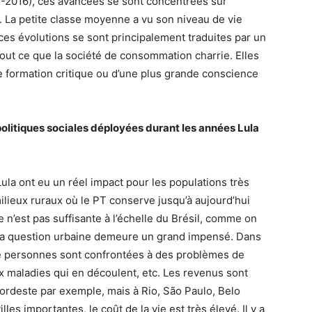
1-2016), ces avancées se sont concentrées sur
s. La petite classe moyenne a vu son niveau de vie
ces évolutions se sont principalement traduites par un
ut ce que la société de consommation charrie. Elles
 formation critique ou d’une plus grande conscience
s politiques sociales déployées durant les années Lula
Lula ont eu un réel impact pour les populations très
ilieux ruraux où le
PT
conserve jusqu’à aujourd’hui
 n’est pas suffisante à l’échelle du Brésil, comme on
Et la question urbaine demeure un grand impensé. Dans
de personnes sont confrontées à des problèmes de
x maladies qui en découlent, etc. Les revenus sont
Nordeste par exemple, mais à Rio, São Paulo, Belo
les importantes, le coût de la vie est très élevé. Il y a