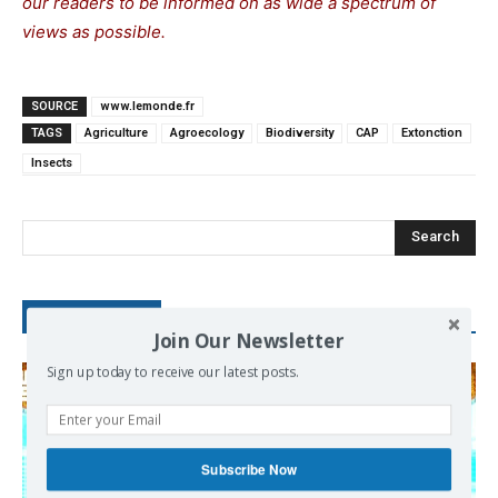
our readers to be informed on as wide a spectrum of
views as possible.
SOURCE
www.lemonde.fr
TAGS
Agriculture
Agroecology
Biodiversity
CAP
Extonction
Insects
Search
RECENT POSTS
Join Our Newsletter
Sign up today to receive our latest posts.
Subscribe Now