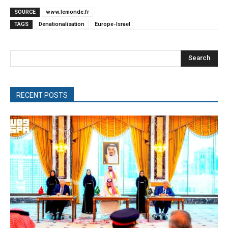
SOURCE
www.lemonde.fr
TAGS
Denationalisation
Europe-Israel
Search
RECENT POSTS