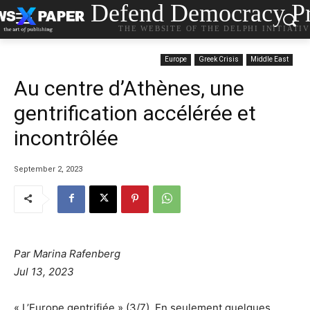
Defend Democracy Pr
THE WEBSITE OF THE DELPHI INITIATI
Europe
Greek Crisis
Middle East
Au centre d’Athènes, une
gentrification accélérée et
incontrôlée
September 2, 2023
Par Marina Rafenberg
Jul 13, 2023
« L’Europe gentrifiée » (3/7). En seulement quelques