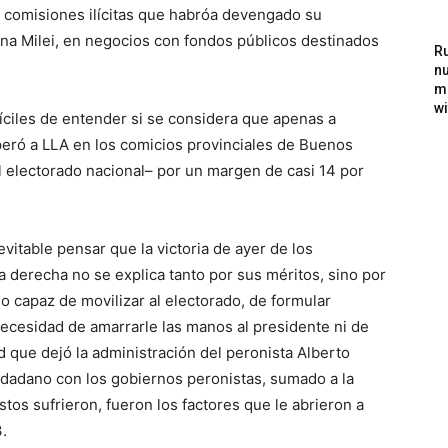
s comisiones ilícitas que habróa devengado su
ina Milei, en negocios con fondos públicos destinados
Ru
nu
m
wi
fíciles de entender si se considera que apenas a
peró a LLA en los comicios provinciales de Buenos
l electorado nacional– por un margen de casi 14 por
evitable pensar que la victoria de ayer de los
 derecha no se explica tanto por sus méritos, sino por
o capaz de movilizar al electorado, de formular
necesidad de amarrarle las manos al presidente ni de
ad que dejó la administración del peronista Alberto
iudadano con los gobiernos peronistas, sumado a la
stos sufrieron, fueron los factores que le abrieron a
.