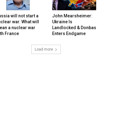
ssia will not start a
John Mearsheimer:
clear war. What will
Ukraine Is
ean a nuclear war
Landlocked & Donbas
th France
Enters Endgame
Load more