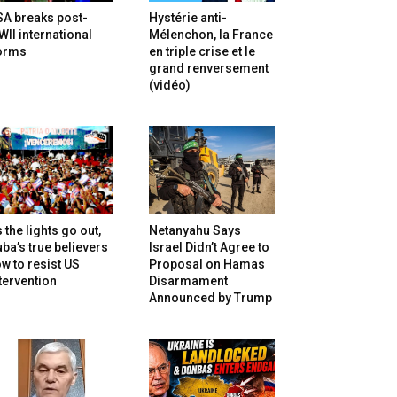
SA breaks post-
Hystérie anti-
II international
Mélenchon, la France
orms
en triple crise et le
grand renversement
(vidéo)
 the lights go out,
Netanyahu Says
ba’s true believers
Israel Didn’t Agree to
w to resist US
Proposal on Hamas
tervention
Disarmament
Announced by Trump