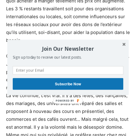
quoi acheter à manger tellement les prix ont augmenté.
Les 3 % restants travaillent soit pour des organisations
internationales ou locales, soit comme influenceurs sur
les réseaux sociaux pour avoir des dons de l’extérieur
qu’ils utilisent, soi-disant, pour aider la population dans le
besoin.
Join Our Newsletter
C’est difficile pour moi d’écrire de raconter, de témoigner.
Sign up today to receive our latest posts.
J’aurais besoin de livres et de livres pour cela. En 2 à 3
pages, c’est insuffisant pour décrire la situation, la réalité
et le vécu à Gaza depuis 32 mois, mais j’essaie. Pourtant,
Subscribe Now
même si je suis optimiste, trop c’est trop.
La vie continue, c’est vrai. Il y a des fêtes, des fiançailles,
des mariages, des universités ont réparé des salles et
proposent à nouveau des cours en présentiel, des
commerces et des cafés ouvrent… Mais malgré cela, tout
est anormal. Il y a la volonté mais le désespoir domine.
Même moi qui suis privilégié, je préfère rester chez moi