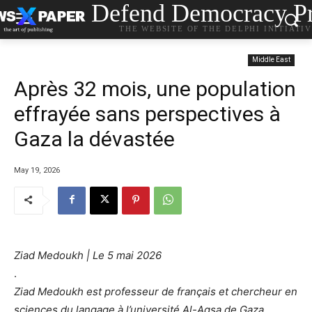
Defend Democracy Pr
THE WEBSITE OF THE DELPHI INITIATI
Middle East
Après 32 mois, une population
effrayée sans perspectives à
Gaza la dévastée
May 19, 2026
Ziad Medoukh | Le 5 mai 2026
.
Ziad Medoukh est professeur de français et chercheur en
sciences du langage à l’université Al-Aqsa de Gaza.