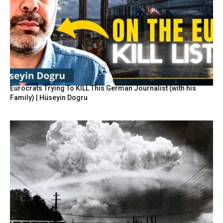
Eurocrats Trying To KILL This German Journalist (with his
Family) | Hüseyin Dogru