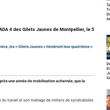
Tu
T
Do
A
ADA 4 des Gilets Jaunes de Montpellier, le 5
mbre, les « Gilets Jaunes » tiendront leur quatrième «
De
E
Jo
G
après une année de mobilisation acharnée, que la
du travail et son maillage de milliers de syndicalistes