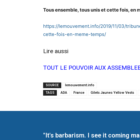
Tous ensemble, tous unis et cette fois, e
https://lemouvement.info/2019/11/03/trib
cette-fois-en-meme-temps/
Lire aussi
TOUT LE POUVOIR AUX ASSEMBLE
SOURCE
lemouvement.info
TAGS
ADA
France
Gilets Jaunes Yellow Vests
"It's barbarism. I see it coming 