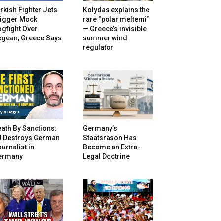
rkish Fighter Jets
Kolydas explains the
rigger Mock
rare “polar meltemi”
gfight Over
— Greece’s invisible
egean, Greece Says
summer wind
regulator
ath By Sanctions:
Germany’s
U Destroys German
Staatsräson Has
urnalist in
Become an Extra-
ermany
Legal Doctrine