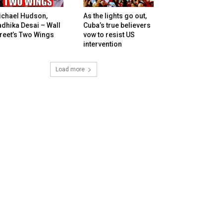
ichael Hudson,
As the lights go out,
dhika Desai – Wall
Cuba’s true believers
reet’s Two Wings
vow to resist US
intervention
Load more