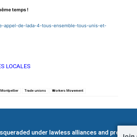
n même temps !
une-appel-de-lada-4-tous-ensemble-tous-unis-et-
ES LOCALES
Montpellier
Trade unions
Workers Movement
masqueraded under lawless alliances and predeter
Join