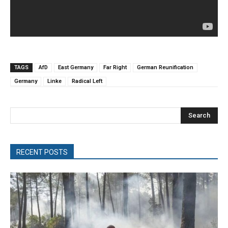
TAGS
AfD
East Germany
Far Right
German Reunification
Germany
Linke
Radical Left
Search
RECENT POSTS