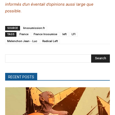
informés d’un éventail d’opinions aussi large que
possible.
SOURCE
linsoumission.fr
TAGS
France
France Insoumise
left
LFI
Melenchon Jean - Luc
Radical Left
Search
RECENT POSTS