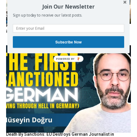
Join Our Newsletter
Sign up today to receive our latest posts.
Kolydas explains the rare “polar meltemi” — Greece’s
invisible summer wind regulator
Subscribe Now
POWERED BY
Death By Sanctions: EU Destroys German Journalist in