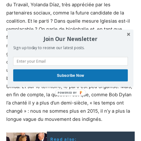
du Travail, Yolanda Díaz, très appréciée par les
partenaires sociaux, comme la future candidate de la
coalition. Et le parti ? Dans quelle mesure Iglesias est-il
remplaçable ? On parle de bicéphalie et, en tant que
future secrétaire générale, on envisage Iole Belarra,
Join Our Newsletter
ministre des Droits sociaux qui a remplacé Iglesias au
Sign up today to receive our latest posts.
gouvernement. La décision sera prise lors d’un prochain
congrès où Podemos devra également se repenser. Il y a
une base dure d’électeurs, oui, mais il n’y en a pas
Subscribe Now
beaucoup plus qu’il y a dix ou vingt ans pour Izquierda
Unida. Et sur le territoire, le parti est peu organisé. Mais,
en fin de compte, la question est que, comme Bob Dylan
l’a chanté il y a plus d’un demi-siècle, « les temps ont
changé » : nous ne sommes plus en 2015, il n’y a plus la
longue vague du mouvement des indignés.
Read also: