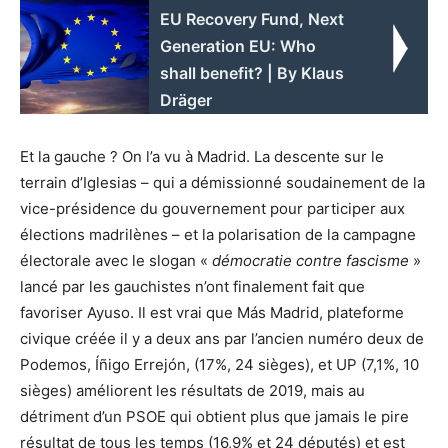
EU Recovery Fund, Next
Generation EU: Who
shall benefit? | By Klaus
Dräger
Et la gauche ? On l’a vu à Madrid. La descente sur le
terrain d’Iglesias – qui a démissionné soudainement de la
vice-présidence du gouvernement pour participer aux
élections madrilènes – et la polarisation de la campagne
électorale avec le slogan «
démocratie contre fascisme
»
lancé par les gauchistes n’ont finalement fait que
favoriser Ayuso. Il est vrai que Más Madrid, plateforme
civique créée il y a deux ans par l’ancien numéro deux de
Podemos, Íñigo Errejón, (17%, 24 sièges), et UP (7,1%, 10
sièges) améliorent les résultats de 2019, mais au
détriment d’un PSOE qui obtient plus que jamais le pire
résultat de tous les temps (16,9% et 24 députés) et est