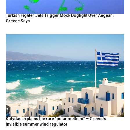
Turkish Fighter Jets Trigger Mock Dogfight Over Aegean,
Greece Says
Kolydas explains the rare “polar meltemi” — Greece’s
invisible summer wind regulator