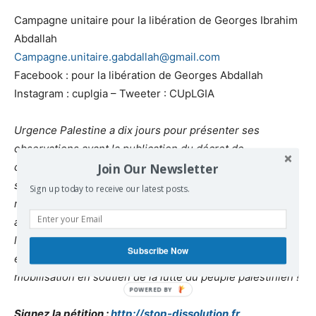
Campagne unitaire pour la libération de Georges Ibrahim
Abdallah
Campagne.unitaire.gabdallah@gmail.com
Facebook : pour la libération de Georges Abdallah
Instagram : cuplgia – Tweeter : CUpLGIA
Urgence Palestine a dix jours pour présenter ses
observations avant la publication du décret de
dissolution. Dans cette période, nous appelons à la
Join Our Newsletter
solidarité la plus large et à la constitution d’un front de
Sign up today to receive our latest posts.
résistance qui regroupe toutes les organisations
attaquées. Urgence Palestine appelle à signer et relayer
la pétition qui a été signée par plus de 2500 personnes
Subscribe Now
en quelques heures. Et surtout, à continuer la
mobilisation en soutien de la lutte du peuple palestinien !
Signez la pétition :
http://stop-dissolution.fr