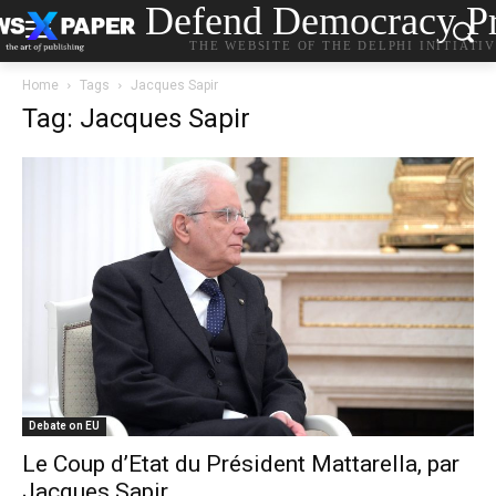
Defend Democracy Pr
THE WEBSITE OF THE DELPHI INITIATI
Home
Tags
Jacques Sapir
Tag: Jacques Sapir
Debate on EU
Le Coup d’Etat du Président Mattarella, par
Jacques Sapir