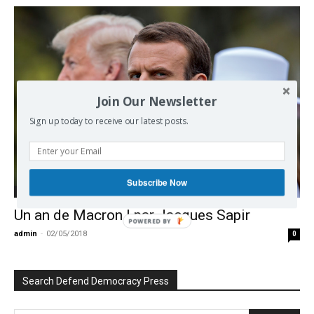
Join Our Newsletter
Sign up today to receive our latest posts.
Subscribe Now
Europe
Un an de Macron | par Jacques Sapir
POWERED BY
admin
-
02/05/2018
0
Search Defend Democracy Press