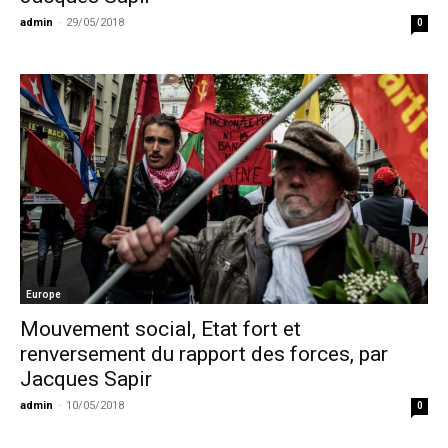
admin
-
29/05/2018
0
Europe
Mouvement social, Etat fort et
renversement du rapport des forces, par
Jacques Sapir
admin
-
10/05/2018
0