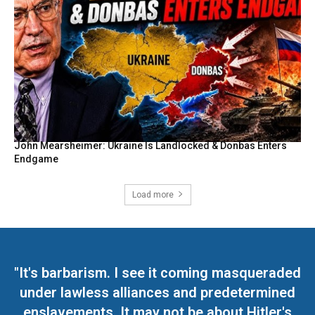
John Mearsheimer: Ukraine Is Landlocked & Donbas Enters
Endgame
Load more
"It's barbarism. I see it coming masqueraded
under lawless alliances and predetermined
enslavements. It may not be about Hitler's