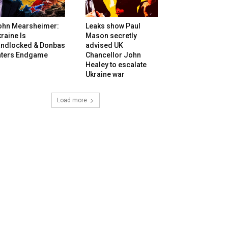
ohn Mearsheimer:
Leaks show Paul
raine Is
Mason secretly
andlocked & Donbas
advised UK
nters Endgame
Chancellor John
Healey to escalate
Ukraine war
Load more