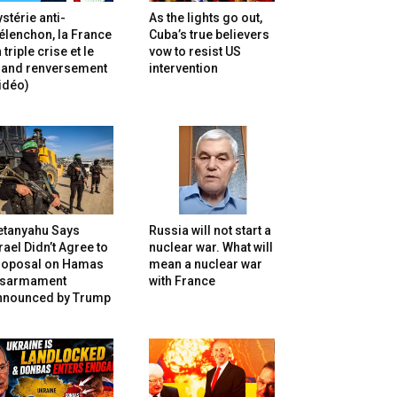
stérie anti-
As the lights go out,
lenchon, la France
Cuba’s true believers
 triple crise et le
vow to resist US
rand renversement
intervention
idéo)
etanyahu Says
Russia will not start a
rael Didn’t Agree to
nuclear war. What will
roposal on Hamas
mean a nuclear war
isarmament
with France
nnounced by Trump