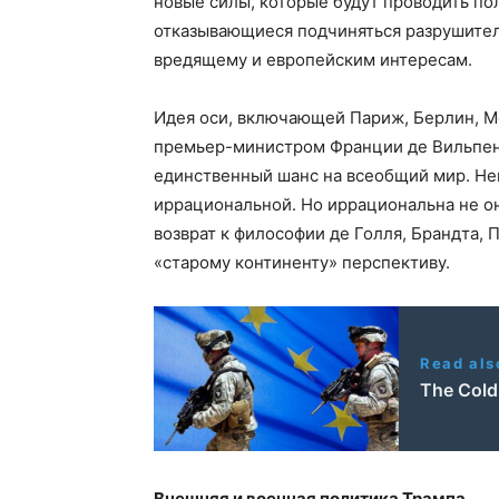
новые силы, которые будут проводить по
отказывающиеся подчиняться разрушител
вредящему и европейским интересам.
Идея оси, включающей Париж, Берлин, М
премьер-министром Франции де Вильпен
единственный шанс на всеобщий мир. Нек
иррациональной. Но иррациональна не она
возврат к философии де Голля, Брандта,
«старому континенту» перспективу.
Read als
The Cold
Внешняя и военная политика Трампа