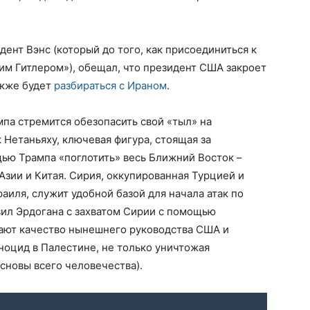
ент Вэнс (который до того, как присоединиться к
им Гитлером»), обещал, что президент США закроет
акже будет
разбираться с Ираном
.
па стремится обезопасить свой «тыл» на
 Нетаньяху, ключевая фигура, стоящая за
ью Трампа «поглотить» весь Ближний Восток –
зии и Китая. Сирия, оккупированная Турцией и
аиля, служит удобной базой для начала атак по
вил Эрдогана с захватом Сирии с помощью
вают качество нынешнего руководства США и
еноцид в Палестине, не только уничтожая
сновы всего человечества).