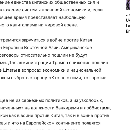
ение единства китайских общественных сил и
чтожение системы плановой экономики и, если
J
стоящее время представляет наибольшую
Uk
ого капитализма на мировой арене.
L
E
стремится заручиться в войне против Китая
н Европы и Восточной Азии. Американское
ереговоры относительно пошлин не будут
ами. Для администрации Трампа снижение пошлин
е Штаты в вопросах экономики и национальной
жны выбрать сторону. «Кто не с нами, тот против
ее не из серьёзных политиков, а из узколобых,
значенных» на должности банкирами и лоббистами,
ой как в войне против Китая, так и в войне против
авы и что на Европейском континенте появятся