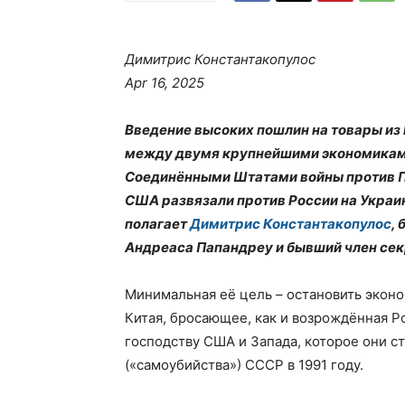
Димитрис Константакопулос
Apr 16, 2025
Введение высоких пошлин на товары из
между двумя крупнейшими экономиками
Соединёнными Штатами войны против По
США развязали против России на Украи
полагает
Димитрис Константакопулос
,
Андреаса Папандреу и бывший член се
Минимальная её цель – остановить эконо
Китая, бросающее, как и возрождённая 
господству США и Запада, которое они с
(«самоубийства») СССР в 1991 году.