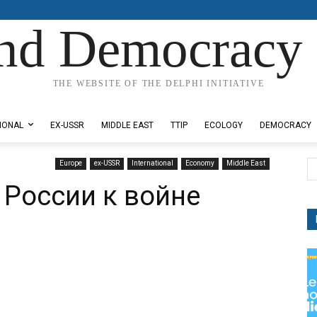
nd Democracy 
THE WEBSITE OF THE DELPHI INITIATIVE
IONAL
EX-USSR
MIDDLE EAST
TTIP
ECOLOGY
DEMOCRACY
Europe
ex-USSR
International
Economy
Middle East
 России к войне