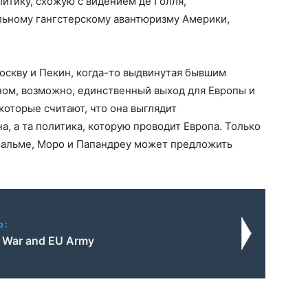
литику, схожую с видением де Голля,
ьному гангстерскому авантюризму Америки,
оскву и Пекин, когда-то выдвинутая бывшим
ом, возможно, единственный выход для Европы и
оторые считают, что она выглядит
, а та политика, которую проводит Европа. Только
 Пальме, Моро и Папандреу может предложить
o:
 War and EU Army