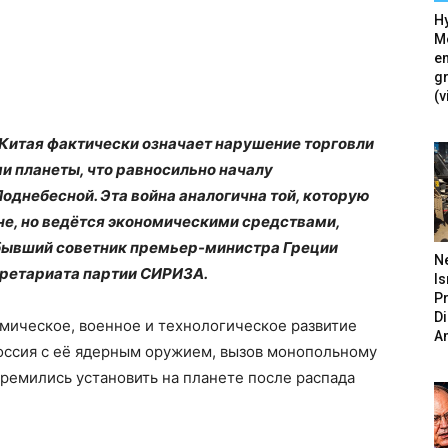
Hy
Mé
en
g
(v
 Китая фактически означает нарушение торговли
 планеты, что равносильно началу
днебесной. Эта война аналогична той, которую
не, но ведётся экономическими средствами,
 бывший советник премьер-министра Греции
N
кретариата партии СИРИЗА.
Is
P
D
мическое, военное и технологическое развитие
A
Россия с её ядерным оружием, вызов монопольному
тремились установить на планете после распада