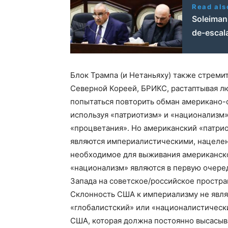
Read als
Soleimani
de-escala
Блок Трампа (и Нетаньяху) также стреми
Северной Кореей, БРИКС, растаптывая л
попытаться повторить обман американо-с
используя «патриотизм» и «национализм»
«процветания». Но американский «патрио
являются империалистическими, нацелен
необходимое для выживания американско
«национализм» являются в первую очере
Запада на советское/российское простр
Склонность США к империализму не являе
«глобалистский» или «националистическ
США, которая должна постоянно высасыв