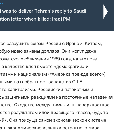
o:
 was to deliver Tehran's reply to Saudi
tion letter when killed: Iraqi PM
тся разрушить союзы России с Ираном, Китаем,
юбую идею замены доллара. Они могут даже
оветского сближения 1989 года, на этот раз
 в качестве клея вместо «демократии» и
тизм» и национализм («Америка прежде всего»)
ными на глобальное господство США,
го капитализма. Российский патриотизм и
дь защитными реакциями на постоянные нападения
анство. Сходство между ними лишь поверхностное.
тся результатом идей правящего класса, будь то
ий». Она присуща самой экономической системе
ать экономические излишки остального мира,