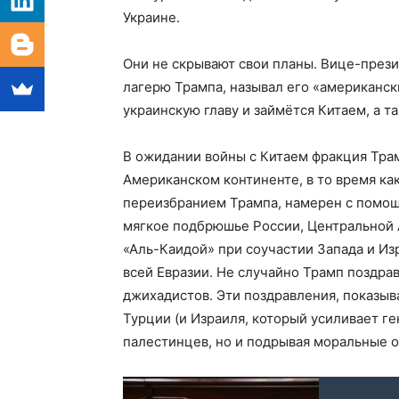
Украине.
Они не скрывают свои планы. Вице-презид
лагерю Трампа, называл его «американск
украинскую главу и займётся Китаем, а т
В ожидании войны с Китаем фракция Трам
Американском континенте, в то время как
переизбранием Трампа, намерен с помощ
мягкое подбрюшье России, Центральной А
«Аль-Каидой» при соучастии Запада и Изр
всей Евразии. Не случайно Трамп поздра
джихадистов. Эти поздравления, показы
Турции (и Израиля, который усиливает г
палестинцев, но и подрывая моральные о